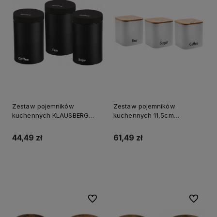
Zestaw pojemników
Zestaw pojemników
kuchennych KLAUSBERG
kuchennych 11,5cm
czarny
KINGHOFF biały
44,49 zł
61,49 zł
Do koszyka
Do koszyka
Do ulubionych
Do ulubi