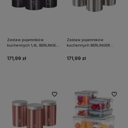
Zestaw pojemników
Zestaw pojemników
kuchennych 1,4L BERLINGER
kuchennych BERLINGER
HAUS Carbon Pro grafitowy
HAUS Moonlight srebrny
171,99 zł
171,99 zł
Do koszyka
Do koszyka
Do ulubionych
Do ulubi