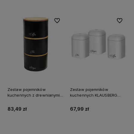
Do koszyka
Do koszyka
Do ulubionych
Do ulubi
Zestaw pojemników
Zestaw pojemników
kuchennych z drewnianymi
kuchennych KLAUSBERG
pokrywkami KLAUSBERG
biały
czarny
83,49 zł
67,99 zł
Do koszyka
Do koszyka