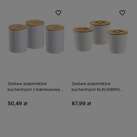
Do ulubionych
Do ulubi
Zestaw pojemników
Zestaw pojemników
kuchennych z bambusowymi
kuchennych KLAUSBERG
pokrywkami KLAUSBERG
biały
białe
50,49 zł
87,99 zł
Do koszyka
Do koszyka