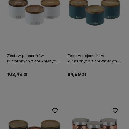
Zestaw pojemników
Zestaw pojemników
kuchennych z drewnianymi
kuchennych z drewnianymi
pokrywkami HUSLA white
pokrywkami HUSLA morski
biały
103,49 zł
84,99 zł
Do koszyka
Do koszyka
Do ulubionych
Do ulubi