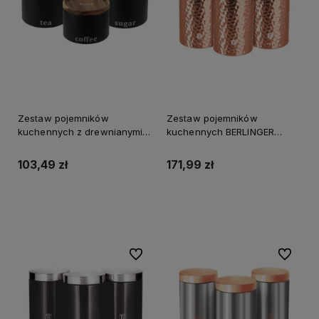
Zestaw pojemników
Zestaw pojemników
kuchennych z drewnianymi
kuchennych BERLINGER
pokrywkami HUSLA black
HAUS Rose Gold
103,49 zł
171,99 zł
Do koszyka
Do koszyka
Do ulubionych
Do ulubi