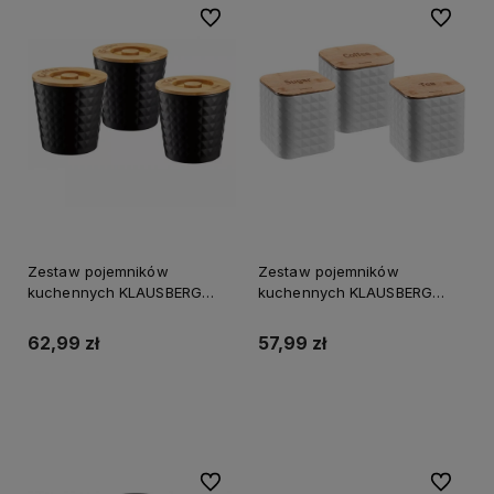
Do ulubionych
Do ulubi
Zestaw pojemników
Zestaw pojemników
kuchennych KLAUSBERG
kuchennych KLAUSBERG
czarny
biały
62,99 zł
57,99 zł
Do koszyka
Do koszyka
Do ulubionych
Do ulubi