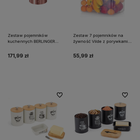
Zestaw pojemników
Zestaw 7 pojemników na
kuchennych BERLINGER
żywność Vilde z porywkami i
HAUS Rose
uszczelkami
171,99 zł
55,99 zł
Do koszyka
Do koszyka
Do ulubionych
Do ulubi