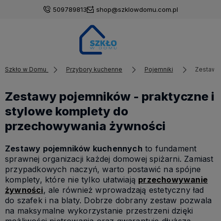
509789813
shop@szklowdomu.com.pl
Szkło w Domu
Przybory kuchenne
Pojemniki
Zestawy
Zestawy pojemników - praktyczne i
stylowe komplety do
przechowywania żywności
Zestawy pojemników kuchennych
to fundament
sprawnej organizacji każdej domowej spiżarni. Zamiast
przypadkowych naczyń, warto postawić na spójne
komplety, które nie tylko ułatwiają
przechowywanie
żywności
, ale również wprowadzają estetyczny ład
do szafek i na blaty. Dobrze dobrany zestaw pozwala
na maksymalne wykorzystanie przestrzeni dzięki
możliwości piętrowania oraz gwarantuje dłuższą