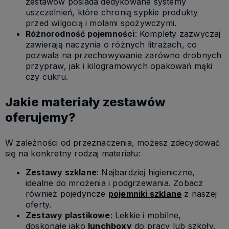
zestawów posiada dedykowane systemy
uszczelnień, które chronią sypkie produkty
przed wilgocią i molami spożywczymi.
Różnorodność pojemności
: Komplety zazwyczaj
zawierają naczynia o różnych litrażach, co
pozwala na przechowywanie zarówno drobnych
przypraw, jak i kilogramowych opakowań mąki
czy cukru.
Jakie materiały zestawów
oferujemy?
W zależności od przeznaczenia, możesz zdecydować
się na konkretny rodzaj materiału:
Zestawy szklane
: Najbardziej higieniczne,
idealne do mrożenia i podgrzewania. Zobacz
również pojedyncze
pojemniki szklane
z naszej
oferty.
Zestawy plastikowe
: Lekkie i mobilne,
doskonałe jako
lunchboxy
do pracy lub szkoły.