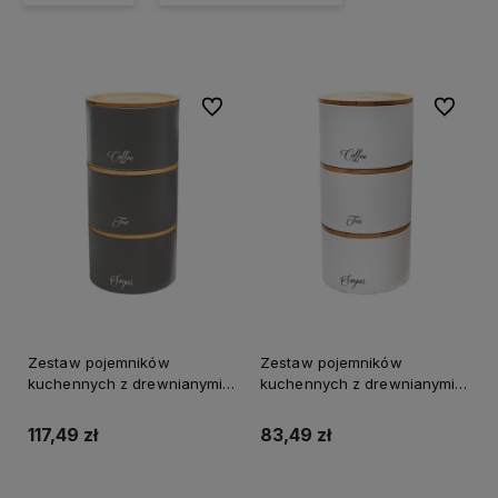
Do ulubionych
Do ulubi
Zestaw pojemników
Zestaw pojemników
kuchennych z drewnianymi
kuchennych z drewnianymi
pokrywkami KLAUSBERG
pokrywkami KLAUSBERG biały
szary
117,49 zł
83,49 zł