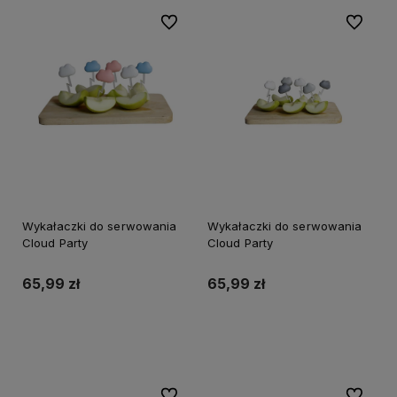
Do ulubionych
Do ulubi
Wykałaczki do serwowania
Wykałaczki do serwowania
Cloud Party
Cloud Party
65,99 zł
65,99 zł
Do koszyka
Do koszyka
Do ulubionych
Do ulubi