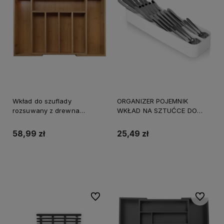
Wkład do szuflady
ORGANIZER POJEMNIK
rozsuwany z drewna
WKŁAD NA SZTUĆCE DO
bambusowego 7 przegródek
SZUFLADY biały
58,99 zł
25,49 zł
Do koszyka
Do koszyka
Do ulubionych
Do ulubi