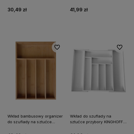
szary
KINGHOFF szara
30,49 zł
41,99 zł
Do koszyka
Do koszyka
Do ulubionych
Do ulubi
Wkład bambusowy organizer
Wkład do szuflady na
do szuflady na sztućce
sztućce przybory KINGHOFF
przybory KINGHOFF
rozsuwany biały