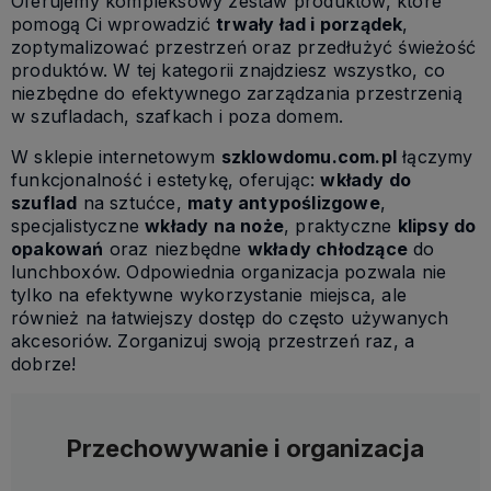
Oferujemy kompleksowy zestaw produktów, które
pomogą Ci wprowadzić
trwały ład i porządek
,
zoptymalizować przestrzeń oraz przedłużyć świeżość
produktów. W tej kategorii znajdziesz wszystko, co
niezbędne do efektywnego zarządzania przestrzenią
w szufladach, szafkach i poza domem.
W sklepie internetowym
szklowdomu.com.pl
łączymy
funkcjonalność i estetykę, oferując:
wkłady do
szuflad
na sztućce,
maty antypoślizgowe
,
specjalistyczne
wkłady na noże
, praktyczne
klipsy do
opakowań
oraz niezbędne
wkłady chłodzące
do
lunchboxów. Odpowiednia organizacja pozwala nie
tylko na efektywne wykorzystanie miejsca, ale
również na łatwiejszy dostęp do często używanych
akcesoriów. Zorganizuj swoją przestrzeń raz, a
dobrze!
Przechowywanie i organizacja