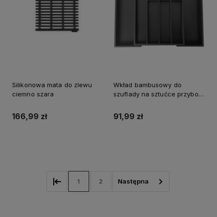
Silikonowa mata do zlewu
Wkład bambusowy do
ciemno szara
szuflady na sztućce przybory
KINGHOFF czarny
166,99 zł
91,99 zł
Do koszyka
Do koszyka
1
2