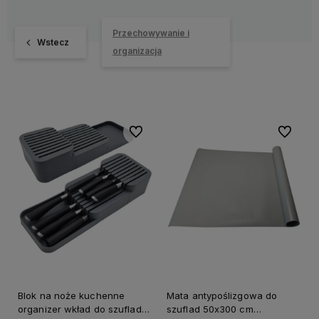
Przechowywanie i
Wstecz
organizacja
Do ulubionych
Do ulubi
Blok na noże kuchenne
Mata antypoślizgowa do
organizer wkład do szuflady
szuflad 50x300 cm