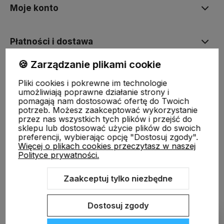
Moje konto
Płatności i dostawa
🍪 Zarządzanie plikami cookie
Informacje
Pliki cookies i pokrewne im technologie
umożliwiają poprawne działanie strony i
pomagają nam dostosować ofertę do Twoich
O nas
potrzeb. Możesz zaakceptować wykorzystanie
przez nas wszystkich tych plików i przejść do
sklepu lub dostosować użycie plików do swoich
preferencji, wybierając opcję "Dostosuj zgody".
Więcej o plikach cookies przeczytasz w naszej
Polityce prywatności.
ODBIERZ RABAT 5% NA PIERWSZE ZAKUPY!
Zapisz się do naszego newslettera i zrób pierwsze zakupy
Zaakceptuj tylko niezbędne
z rabatem.
Sklep internetowy Shoper.pl
Szablon Shoper Modern 3.0™
od
GrowCommerce
Dostosuj zgody
Pokaż filtry