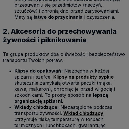
przesuwaniu się przedmiotów (naczyń,
sztućców) i chronią dno przed zarysowaniami.
Maty są
łatwe do przycinania
i czyszczenia.
2. Akcesoria do przechowywania
żywności i piknikowania
Ta grupa produktów dba o świeżość i bezpieczeństwo
transportu Twoich potraw.
Klipsy do opakowań:
Niezbędne w każdej
spiżarni i szafce.
Klipsy na produkty sypkie
skutecznie zamykają otwarte paczki (mąka,
kawa, makaron), chroniąc je przed wilgocią i
szkodnikami. To prosty sposób na
lepszą
organizację spiżarni
.
Wkłady chłodzące:
Niezastąpione podczas
transportu żywności.
Wkład chłodzący
utrzymuje niską temperaturę w torbach
termicznych i lunchboxach, gwarantując