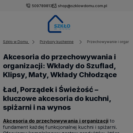
509789813
shop@szklowdomu.com.pl
Szkło w Domu
Przybory kuchenne
Przechowywanie i organiz
Akcesoria do przechowywania i
organizacji: Wkłady do Szuflad,
Klipsy, Maty, Wkłady Chłodzące
Ład, Porządek i Świeżość –
kluczowe akcesoria do kuchni,
spiżarni i na wynos
Akcesoria do przechowywania i organizacji
to
fundament każdej funkcjonalnej kuchni i spiżarni.