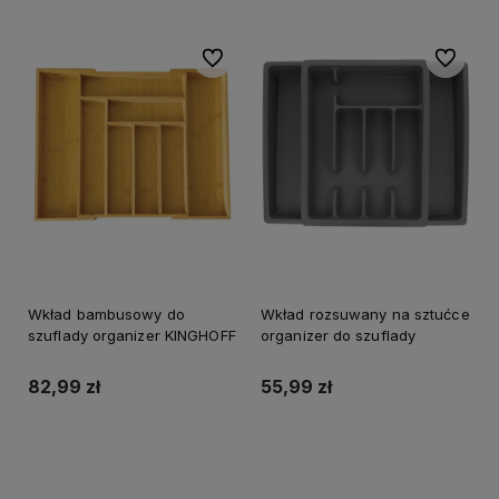
Do ulubionych
Do ulubi
Wkład bambusowy do
Wkład rozsuwany na sztućce
szuflady organizer KINGHOFF
organizer do szuflady
82,99 zł
55,99 zł
Do koszyka
Do koszyka