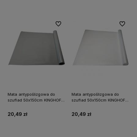
Do koszyka
Do koszyka
Do ulubionych
Do ulubi
Mata antypoślizgowa do
Mata antypoślizgowa do
szuflad 50x150cm KINGHOFF
szuflad 50x150cm KINGHOFF
szara
przeźroczysta
20,49 zł
20,49 zł
Do koszyka
Do koszyka