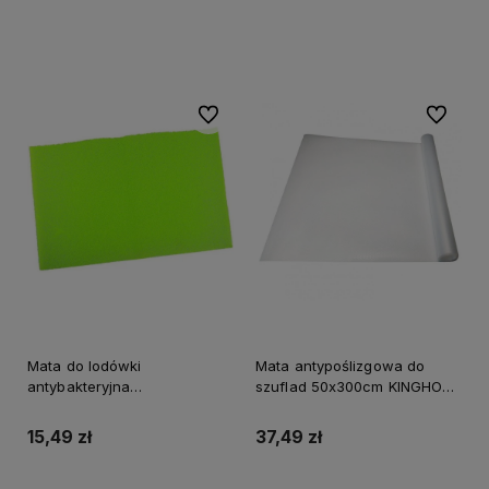
Do koszyka
Do koszyka
Do ulubionych
Do ulubi
Mata do lodówki
Mata antypoślizgowa do
antybakteryjna
szuflad 50x300cm KINGHOFF
antypleśniowa 47x30 cm
przeźroczysta
KINGHOFF
15,49 zł
37,49 zł