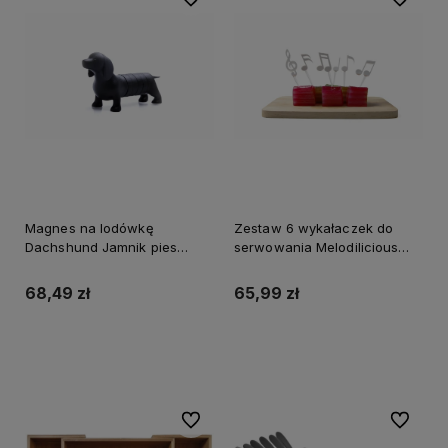
Magnes na lodówkę
Zestaw 6 wykałaczek do
Dachshund Jamnik pies
serwowania Melodilicious
czarny
białe
68,49 zł
65,99 zł
Do koszyka
Do koszyka
Do ulubionych
Do ulubi