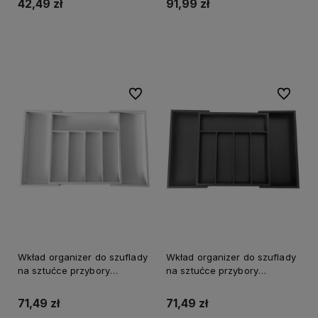
42,49 zł
91,99 zł
Do koszyka
Do koszyka
Do ulubionych
Do ulubi
Wkład organizer do szuflady
Wkład organizer do szuflady
na sztućce przybory
na sztućce przybory
KINGHOFF rozsuwany biały
KINGHOFF rozsuwany czarny
71,49 zł
71,49 zł