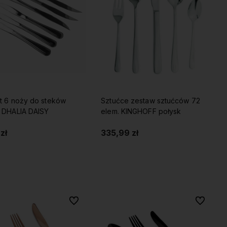
t 6 noży do steków
Sztućce zestaw sztućców 72
 DHALIA DAISY
elem. KINGHOFF połysk
zł
335,99 zł
Do koszyka
Do koszyka
Do ulubionych
Do ulubio