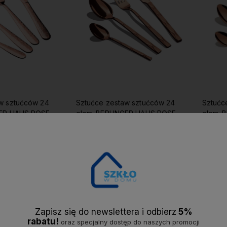
w sztućców 24
Sztućce zestaw sztućców 24
Sztućc
GER HAUS ROSE
elem. BERLINGER HAUS ROSE
elem. 
GOLD
GOLD
310,99 zł
292,9
koszyka
Do koszyka
Do ulubionych
Do ulubionych
Zapisz się do newslettera i odbier
z
5%
rabatu!
oraz specjalny dostęp do naszych promocji