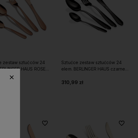
e zestaw sztućców 24
Sztućce zestaw sztućców 24
BERLINGER HAUS ROSE
elem. BERLINGER HAUS czarne
lustrzane
9 zł
310,99 zł
Do koszyka
Do koszyka
Do ulubionych
Do ulubio