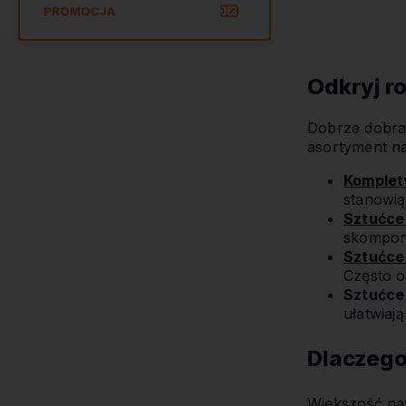
PROMOCJA
Odkryj r
Dobrze dobran
asortyment na
Komplet
stanowią
Sztućce 
skompono
Sztućce 
Często o
Sztućce
ułatwiaj
Dlaczego
Większość na