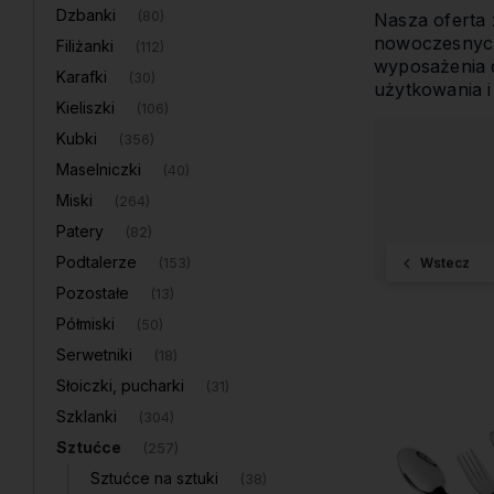
Dzbanki
(80)
Nasza oferta 
nowoczesnych 
Filiżanki
(112)
wyposażenia 
Karafki
(30)
użytkowania i
Kieliszki
(106)
Kubki
(356)
Maselniczki
(40)
Miski
(264)
Patery
(82)
Podtalerze
(153)
Wstecz
Pozostałe
(13)
Półmiski
(50)
Serwetniki
(18)
Słoiczki, pucharki
(31)
Szklanki
(304)
Sztućce
(257)
Sztućce na sztuki
(38)