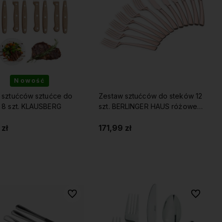
Nowość
 sztućców sztućce do
Zestaw sztućców do steków 12
 8 szt. KLAUSBERG
szt. BERLINGER HAUS różowe
złoto
zł
171,99 zł
Do koszyka
Do koszyka
Do ulubionych
Do ulubio