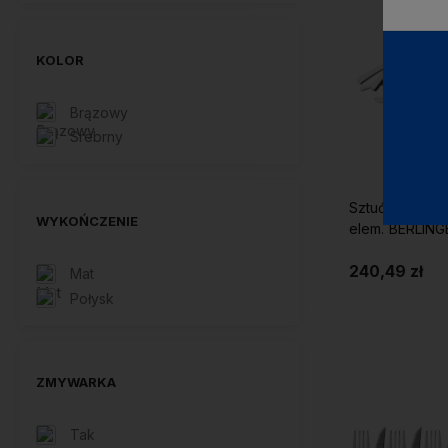
KOLOR
Brązowy
Srebrny
Sztućce zesta
WYKOŃCZENIE
elem. BERLING
240,49 zł
Mat
Połysk
Do 
ZMYWARKA
Tak