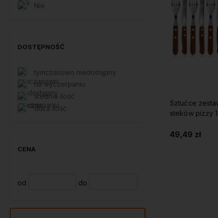
Nie
DOSTĘPNOŚĆ
tymczasowo niedostępny
na wyczerpaniu
średnia ilość
Sztućce zesta
duża ilość
steków pizzy 
49,49 zł
CENA
Do 
od
do