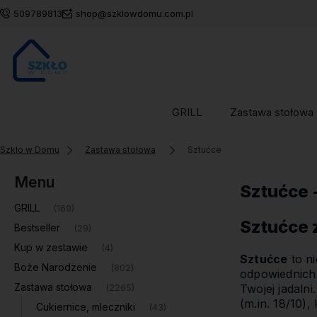
509789813
shop@szklowdomu.com.pl
GRILL
Zastawa stołowa
Szkło w Domu
Zastawa stołowa
Sztućce
Menu
Sztućce 
GRILL
(169)
Sztućce 
Bestseller
(29)
Kup w zestawie
(4)
Sztućce
to ni
Boże Narodzenie
(802)
odpowiednich 
Zastawa stołowa
Twojej jadaln
(2265)
(m.in. 18/10)
Cukiernice, mleczniki
(43)