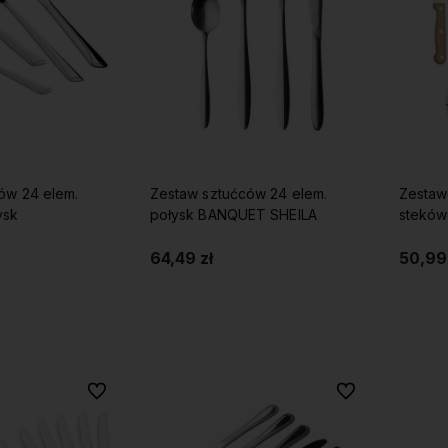
ów 24 elem.
Zestaw sztućców 24 elem.
Zestaw
ysk
połysk BANQUET SHEILA
steków
64,49 zł
50,99 
koszyka
Do koszyka
Do ulubionych
Do ulubionych