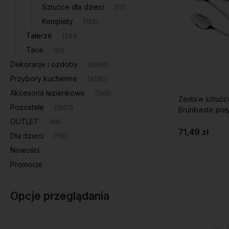
Sztućce dla dzieci
(17)
Komplety
(155)
Talerze
(251)
Tace
(81)
Dekoracje i ozdoby
(3998)
Przybory kuchenne
(4582)
Akcesoria łazienkowe
(588)
Zestaw sztućc
Pozostałe
(1207)
Brunbeste poł
OUTLET
(68)
71,49 zł
Dla dzieci
(116)
Nowości
Do 
Promocje
Opcje przeglądania