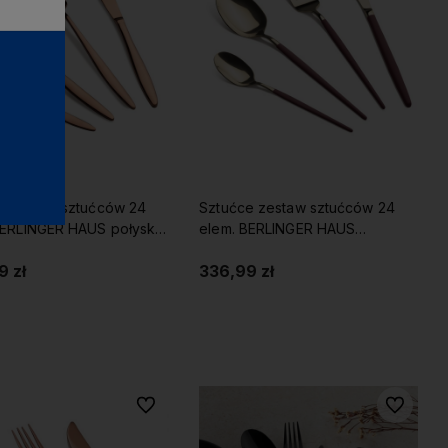
e zestaw sztućców 24
Sztućce zestaw sztućców 24
BERLINGER HAUS połysk
elem. BERLINGER HAUS
GOLD
LEONARDO
9 zł
336,99 zł
Do koszyka
Do koszyka
Do ulubionych
Do ulubio