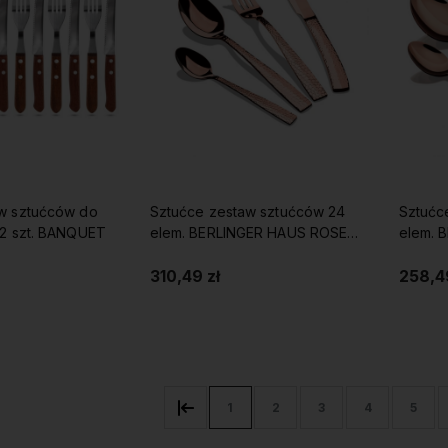
w sztućców do
Sztućce zestaw sztućców 24
Sztućc
12 szt. BANQUET
elem. BERLINGER HAUS ROSE
elem. 
GOLD
GOLD
310,49 zł
258,49
koszyka
Do koszyka
1
2
3
4
5