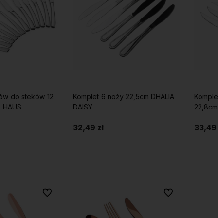
ów do steków 12
Komplet 6 noży 22,5cm DHALIA
Komple
R HAUS
DAISY
22,8cm
32,49 zł
33,49 
koszyka
Do koszyka
Do ulubionych
Do ulubionych