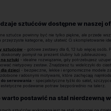
odzaje sztućców dostępne w naszej of
e sztućce powinny być nie tylko piękne, ale przede wsz
 przejrzyste kategorie, aby ułatwić Ci skompletowanie id
y sztućców
- gotowe zestawy dla 6, 12 lub więcej osób. 
 doskonały pomysł na prezent ślubny lub jubileuszowy.
na sztuki
- idealne rozwiązanie, gdy potrzebujesz uzupeł
wać nietypowy zestaw. Znajdziesz tu widelczyki do ciast
dla dzieci
- bezpieczne, lekkie i ergonomiczne modele z
zdobione radosnymi motywami, które zachęcają najmłods
 do serwowania
- specjalistyczne łyżki do sałat, szczypc
ą estetyczne podawanie potraw bezpośrednio na talerz.
 warto postawić na stal nierdzewną w
szych sztućców wykonana jest ze stali odpornej na dzia