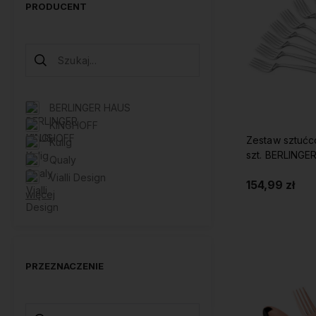
PRODUCENT
BERLINGER HAUS
KINGHOFF
Zestaw sztućc
Kulig
szt. BERLINGE
Qualy
Vialli Design
154,99 zł
więcej
Do 
PRZEZNACZENIE