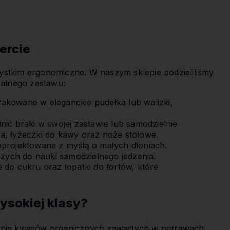
ercie
ystkim ergonomiczne. W naszym sklepie podzieliliśmy
ealnego zestawu:
Pakowane w eleganckie pudełka lub walizki,
nić braki w swojej zastawie lub samodzielnie
a, łyżeczki do kawy oraz noże stołowe.
aprojektowane z myślą o małych dłoniach.
zych do nauki samodzielnego jedzenia.
e do cukru oraz łopatki do tortów, które
ysokiej klasy?
łanie kwasów organicznych zawartych w potrawach.