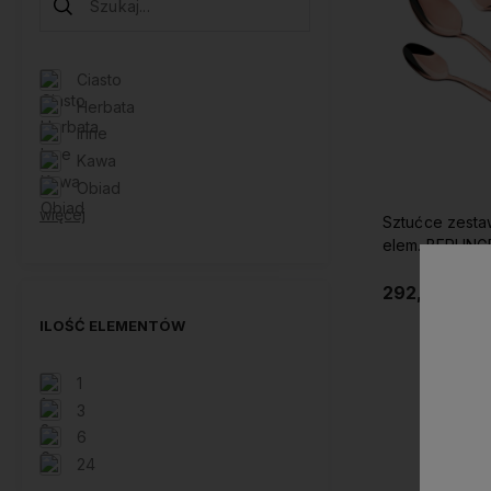
Ciasto
Herbata
Inne
Kawa
Obiad
więcej
Sztućce zesta
elem. BERLIN
GOLD
292,99 zł
ILOŚĆ ELEMENTÓW
Do 
1
3
6
24