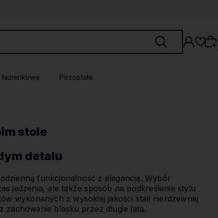
 łazienkowe
Pozostałe
Wybierz coś dla siebie z naszej aktualnej
oferty lub zaloguj się, aby przywrócić dodane
im stole
produkty do listy z poprzedniej sesji.
żdym detalu
codzienną funkcjonalność z elegancją. Wybór
as jedzenia, ale także sposób na podkreślenie stylu
w wykonanych z wysokiej jakości stali nierdzewnej
z zachowanie blasku przez długie lata.