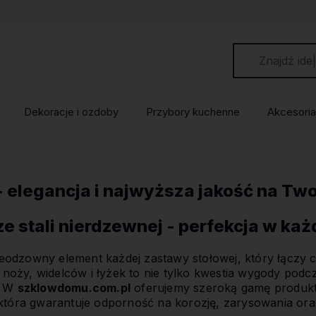
Dekoracje i ozdoby
Przybory kuchenne
Akcesoria
- elegancja i najwyższa jakość na Two
ze stali nierdzewnej - perfekcja w ka
eodzowny element każdej zastawy stołowej, który łączy 
noży, widelców i łyżek to nie tylko kwestia wygody podcz
i. W
szklowdomu.com.pl
oferujemy szeroką gamę produktó
, która gwarantuje odporność na korozję, zarysowania ora