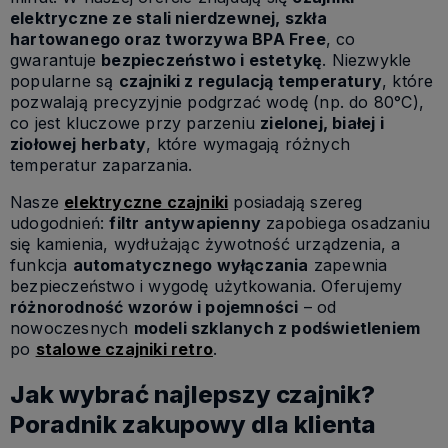
elektryczne ze stali nierdzewnej, szkła
hartowanego oraz tworzywa BPA Free
, co
gwarantuje
bezpieczeństwo i estetykę
. Niezwykle
popularne są
czajniki z regulacją temperatury
, które
pozwalają precyzyjnie podgrzać wodę (np. do 80°C),
co jest kluczowe przy parzeniu
zielonej, białej i
ziołowej herbaty
, które wymagają różnych
temperatur zaparzania.
Nasze
elektryczne czajniki
posiadają szereg
udogodnień:
filtr antywapienny
zapobiega osadzaniu
się kamienia, wydłużając żywotność urządzenia, a
funkcja
automatycznego wyłączania
zapewnia
bezpieczeństwo i wygodę użytkowania. Oferujemy
różnorodność wzorów i pojemności
– od
nowoczesnych
modeli szklanych z podświetleniem
po
stalowe czajniki retro
.
Jak wybrać najlepszy czajnik?
Poradnik zakupowy dla klienta