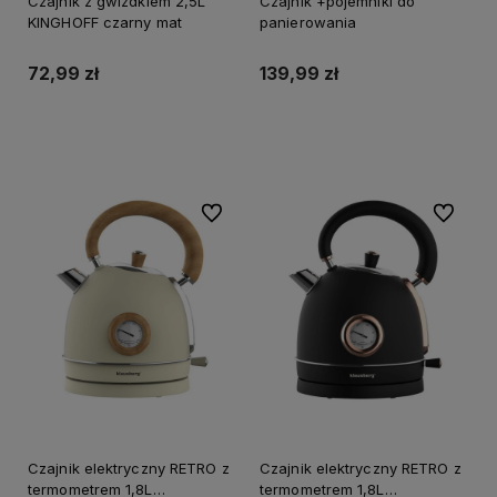
Czajnik z gwizdkiem 2,5L
Czajnik +pojemniki do
KINGHOFF czarny mat
panierowania
72,99 zł
139,99 zł
Do koszyka
Do koszyka
Do ulubionych
Do ulubi
Czajnik elektryczny RETRO z
Czajnik elektryczny RETRO z
termometrem 1,8L
termometrem 1,8L