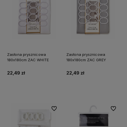
Zasłona prysznicowa
Zasłona prysznicowa
180x180cm ZAC WHITE
180x180cm ZAC GREY
22,49 zł
22,49 zł
Do koszyka
Do koszyka
Do ulubionych
Do ulubi