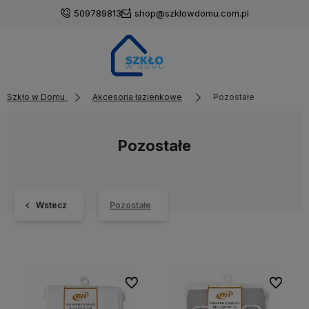
509789813
shop@szklowdomu.com.pl
Szkło w Domu
Akcesoria łazienkowe
Pozostałe
Pozostałe
Wstecz
Pozostałe
Do ulubionych
Do ulubi