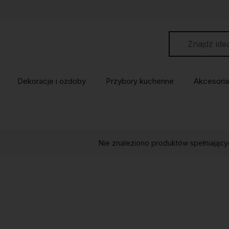
Dekoracje i ozdoby
Przybory kuchenne
Akcesoria
Nie znaleziono produktów spełniający