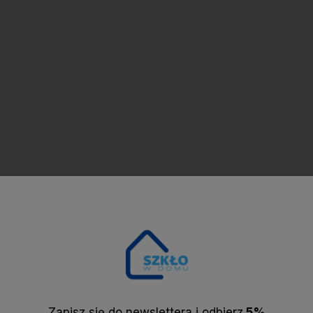
Zapisz się do newslettera i odbier
z
5%