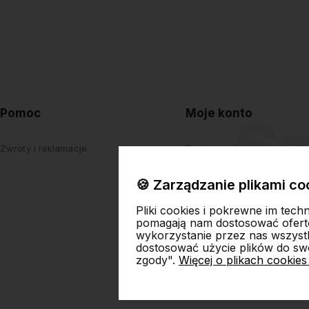
Pomoc
Moje konto
Zwroty i reklamacje
Twoje zamówienia
Ustawienia konta
🍪 Zarządzanie plikami co
Przechowalnia
Pliki cookies i pokrewne im tech
pomagają nam dostosować ofert
wykorzystanie przez nas wszystki
dostosować użycie plików do swo
zgody".
Więcej o plikach cookies
Skl