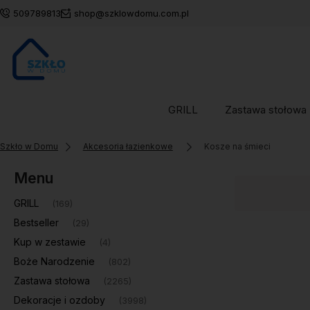
509789813
shop@szklowdomu.com.pl
GRILL
Zastawa stołowa
Szkło w Domu
Akcesoria łazienkowe
Kosze na śmieci
Menu
GRILL
(169)
Bestseller
(29)
Kup w zestawie
(4)
Boże Narodzenie
(802)
Zastawa stołowa
(2265)
Dekoracje i ozdoby
(3998)