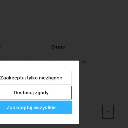
e
O nas
lepu
Kontakt i dane firmy
atności
O firmie
Zaakceptuj tylko niezbędne
Personalizacja
Dostosuj zgody
Zaakceptuj wszystkie
erce