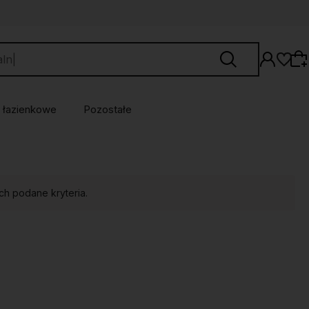
 łazienkowe
Pozostałe
Wybierz coś dla siebie z naszej aktualnej
oferty lub zaloguj się, aby przywrócić dodane
ch podane kryteria.
produkty do listy z poprzedniej sesji.