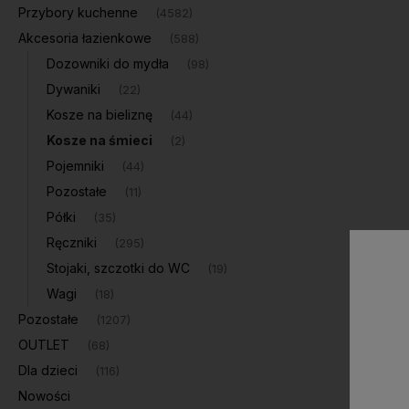
Przybory kuchenne
(4582)
Akcesoria łazienkowe
(588)
Dozowniki do mydła
(98)
Dywaniki
(22)
Kosze na bieliznę
(44)
Kosze na śmieci
(2)
Pojemniki
(44)
Pozostałe
(11)
Półki
(35)
Ręczniki
(295)
Stojaki, szczotki do WC
(19)
Wagi
(18)
Pozostałe
(1207)
OUTLET
(68)
Dla dzieci
(116)
Nowości