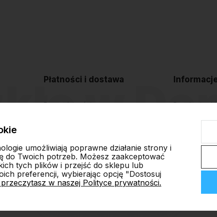
Płatności i dostawa
Informacj
Formy płatności
Regulamin sk
Czas i koszty dostawy
Polityka pryw
okie
Czas realizacji zamówienia
Blog
nologie umożliwiają poprawne działanie strony i
ę do Twoich potrzeb. Możesz zaakceptować
ch tych plików i przejść do sklepu lub
ich preferencji, wybierając opcję "Dostosuj
 przeczytasz w naszej Polityce prywatności.
ep internetowy Shoper.pl
Szablon Shoper Modern 3.0™
od GrowComm