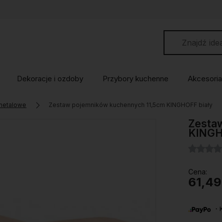
Dekoracje i ozdoby
Przybory kuchenne
Akcesoria
 metalowe
Zestaw pojemników kuchennych 11,5cm KINGHOFF biały
Zesta
KINGH
Cena:
61,49
・Ku