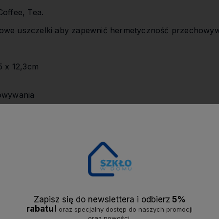
offee, Tea.
nowe uszczelki aby zapewnić hermetyczność przechowy
5 x 12,3cm
howywania
 dokładnie suszyć zaraz po umyciu
Zapisz się do newslettera i odbier
z
5%
rabatu!
oraz specjalny dostęp do naszych promocji
oraz nowości.