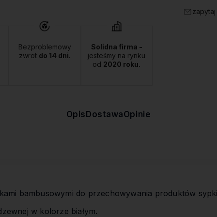
zapytaj
Bezproblemowy
Solidna firma -
zwrot
do 14 dni.
jesteśmy na rynku
od
2020 roku.
Opis
Dostawa
Opinie
kami bambusowymi do przechowywania produktów sypki
rdzewnej w kolorze białym.