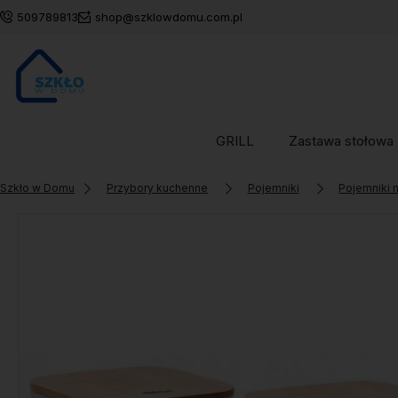
509789813
shop@szklowdomu.com.pl
GRILL
Zastawa stołowa
Szkło w Domu
Przybory kuchenne
Pojemniki
Pojemniki