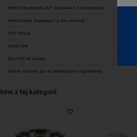
Cena nie zawiera ewentualnych
InPost Paczkomat 24/7
(Dostawa 1-2 dni robocze)
kosztów płatności
InPost Kurier
(Dostawa 1-2 dni robocze)
DPD Pickup
Kurier DHL
DHL POP do punktu
Odbiór osobisty
(po wcześniejszym uzgodnieniu)
Inne z tej kategorii
onych
onych
Do ulubionych
Do ulubionych