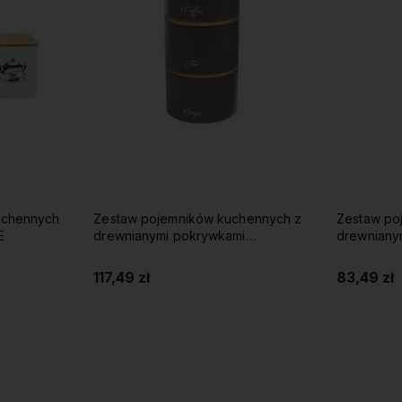
uchennych
Zestaw pojemników kuchennych z
Zestaw po
E
drewnianymi pokrywkami
drewniany
KLAUSBERG szary
KLAUSBERG
117,49 zł
83,49 zł
Do koszyka