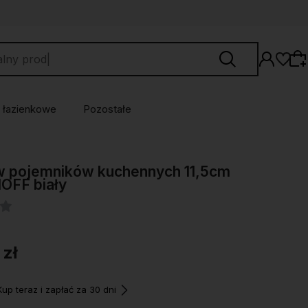
 łazienkowe
Pozostałe
Wybierz coś dla siebie z naszej aktualnej
w pojemników kuchennych 11,5cm
oferty lub zaloguj się, aby przywrócić dodane
OFF biały
produkty do listy z poprzedniej sesji.
 zł
p teraz i zapłać za 30 dni