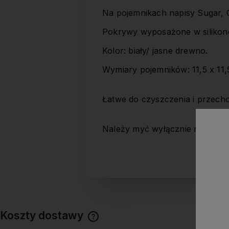
Na pojemnikach napisy Sugar, C
Pokrywy wyposażone w siliko
Kolor: biały/ jasne drewno.
Wymiary pojemników: 11,5 x 11,
Łatwe do czyszczenia i przec
Należy myć wyłącznie ręcznie,
Koszty dostawy