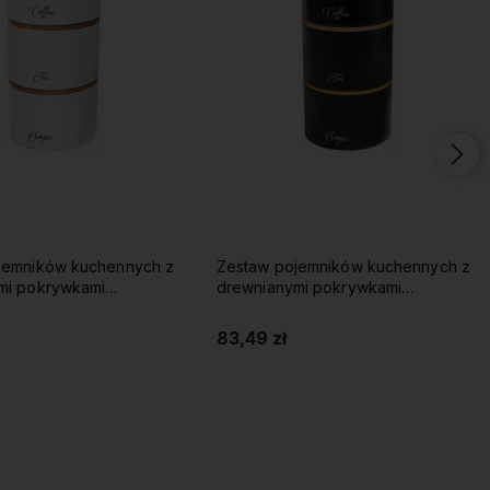
jemników kuchennych z
Zestaw pojemników kuchennych z
mi pokrywkami
drewnianymi pokrywkami
 biały
KLAUSBERG czarny
83,49 zł
Do koszyka
Do koszyka