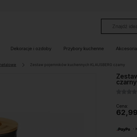
Dekoracje i ozdoby
Przybory kuchenne
Akcesoria
 metalowe
Zestaw pojemników kuchennych KLAUSBERG czarny
Zesta
czarny
Cena:
62,99
・Ku