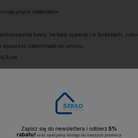
kologicznych materiałów
zechowywania kawy, herbaty sypanej i w torebkach, cukr
 i wysuszyć natychmiast po umyciu
14,5 cm
18,00 zł
Zapisz się do newslettera i odbier
z
5%
rabatu!
oraz specjalny dostęp do naszych promocji