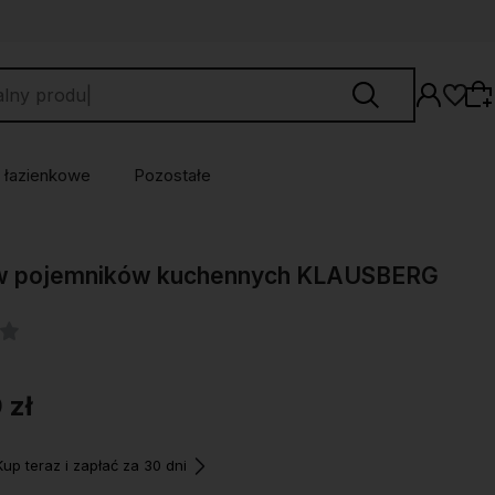
 łazienkowe
Pozostałe
Wybierz coś dla siebie z naszej aktualnej
w pojemników kuchennych KLAUSBERG
oferty lub zaloguj się, aby przywrócić dodane
produkty do listy z poprzedniej sesji.
 zł
p teraz i zapłać za 30 dni