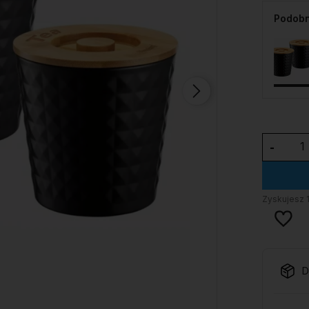
Podobn
-
Zyskujesz
D