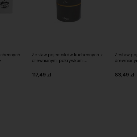
uchennych
Zestaw pojemników kuchennych z
Zestaw po
E
drewnianymi pokrywkami
drewniany
KLAUSBERG szary
KLAUSBERG
117,49 zł
83,49 zł
Do koszyka