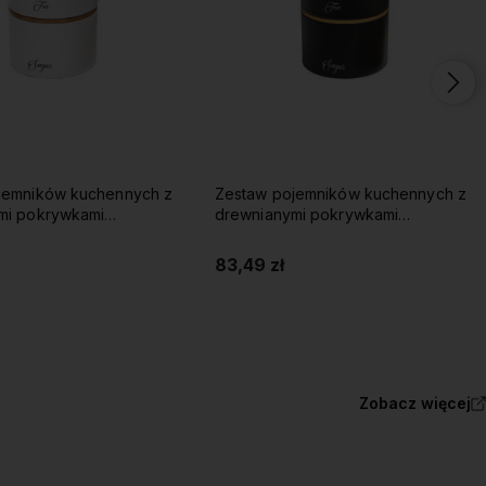
jemników kuchennych z
Zestaw pojemników kuchennych z
mi pokrywkami
drewnianymi pokrywkami
 biały
KLAUSBERG czarny
83,49 zł
Do koszyka
Do koszyka
Zobacz więcej