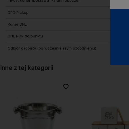
InPost Kurier
(Dostawa 1-2 dni robocze)
DPD Pickup
Kurier DHL
DHL POP do punktu
Odbiór osobisty
(po wcześniejszym uzgodnieniu)
Inne z tej kategorii
onych
onych
Do ulubionych
Do ulubionych