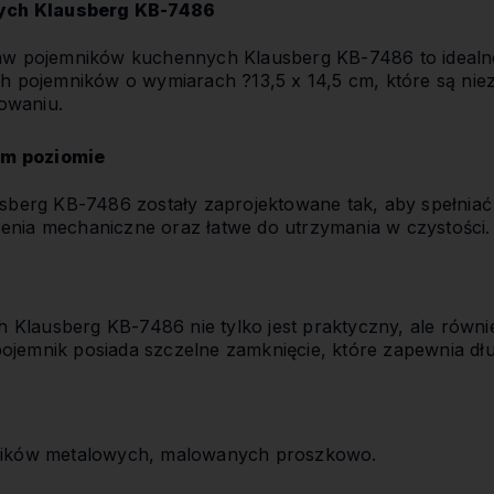
ych Klausberg KB-7486
taw pojemników kuchennych Klausberg KB-7486 to idealn
ch pojemników o wymiarach ?13,5 x 14,5 cm, które są ni
owaniu.
ym poziomie
usberg KB-7486 zostały zaprojektowane tak, aby spełniać
enia mechaniczne oraz łatwe do utrzymania w czystości.
lausberg KB-7486 nie tylko jest praktyczny, ale równie
ojemnik posiada szczelne zamknięcie, które zapewnia dł
mników metalowych, malowanych proszkowo.