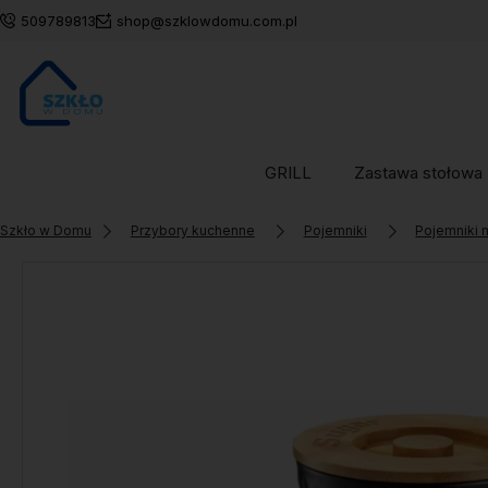
509789813
shop@szklowdomu.com.pl
GRILL
Zastawa stołowa
Szkło w Domu
Przybory kuchenne
Pojemniki
Pojemniki