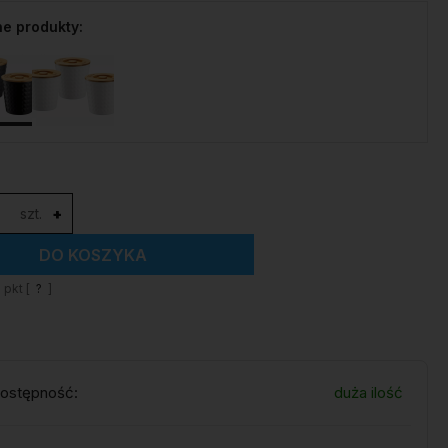
e produkty:
szt.
+
DO KOSZYKA
1
pkt [
?
]
ostępność:
duża ilość