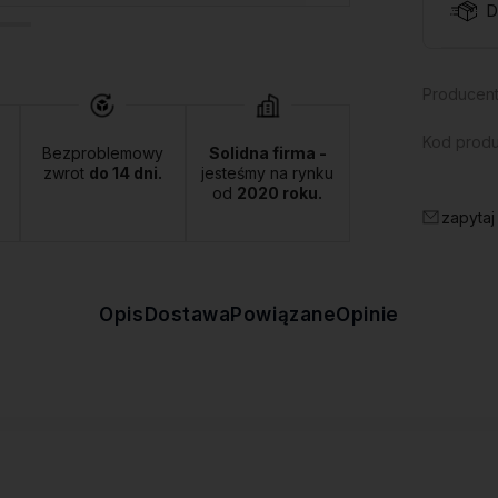
D
Producent
Kod produ
Bezproblemowy
Solidna firma -
zwrot
do 14 dni.
jesteśmy na rynku
od
2020 roku.
zapytaj
Opis
Dostawa
Powiązane
Opinie