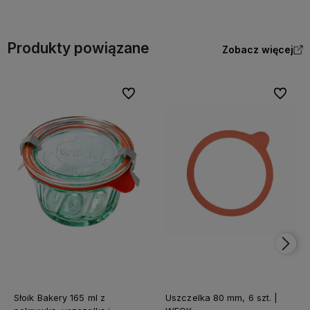
Produkty powiązane
Zobacz więcej
Do ulubionych
Do ulubi
Słoik Bakery 165 ml z
Uszczelka 80 mm, 6 szt. |