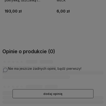
pokrywką, uszczelką i
WECK
zapinkami - op. 12 szt | WECK
193,00 zł
6,00 zł
Do koszyka
Do koszyka
Opinie o produkcie (0)
Nie ma jeszcze żadnych opinii, bądź pierwszy!
dodaj opinię