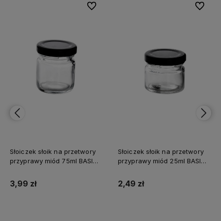
bionych
bionych
Do ulubionych
Do ulubionych
Do ulub
Do ulub
Słoiczek słoik na przetwory
Słoik Mold 290 ml - op. 6 szt I
przyprawy miód 25ml BASIC
KITCHEN
2,49 zł
38,00 zł
Do koszyka
Do koszyka