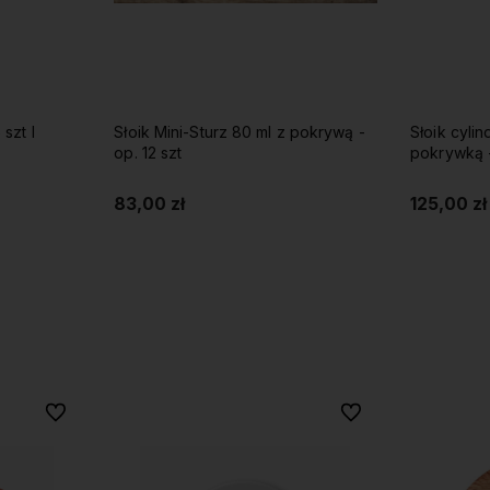
szt I
Słoik Mini-Sturz 80 ml z pokrywą -
Słoik cyli
op. 12 szt
pokrywką -
83,00 zł
125,00 zł
Do koszyka
Do ulubionych
Do ulubionych