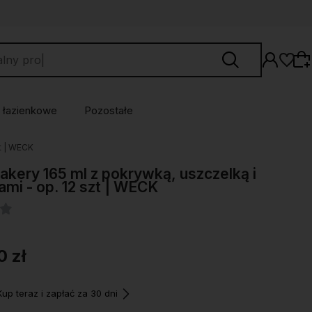
 łazienkowe
Pozostałe
zt | WECK
Wybierz coś dla siebie z naszej aktualnej
Bakery 165 ml z pokrywką, uszczelką i
oferty lub zaloguj się, aby przywrócić dodane
ami - op. 12 szt | WECK
produkty do listy z poprzedniej sesji.
0 zł
p teraz i zapłać za 30 dni