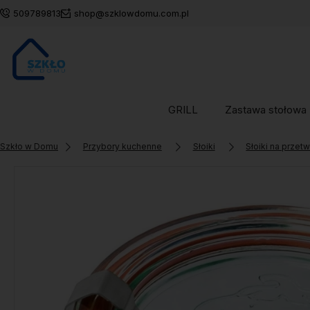
509789813
shop@szklowdomu.com.pl
GRILL
Zastawa stołowa
Szkło w Domu
Przybory kuchenne
Słoiki
Słoiki na przet