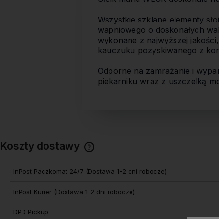
Wszystkie szklane elementy s
wapniowego o doskonałych wal
wykonane z najwyższej jakości,
kauczuku pozyskiwanego z kont
Odporne na zamrażanie i wypa
piekarniku wraz z uszczelką mo
Koszty dostawy
Cena nie zawiera ewentualnych
InPost Paczkomat 24/7
(Dostawa 1-2 dni robocze)
kosztów płatności
InPost Kurier
(Dostawa 1-2 dni robocze)
DPD Pickup