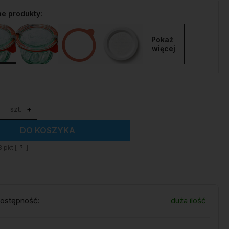
e produkty:
Pokaż 
więcej
szt.
+
DO KOSZYKA
3
pkt [
?
]
ostępność:
duża ilość