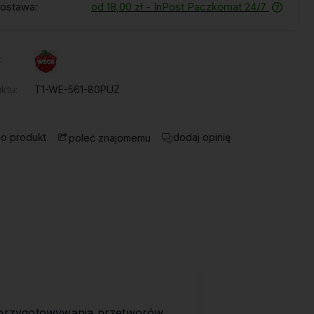
ostawa:
od 18,00 zł
- InPost Paczkomat 24/7
:
ktu:
T1-WE-561-80PUZ
 o produkt
dodaj opinię
poleć znajomemu
 przygotowywania przetworów.