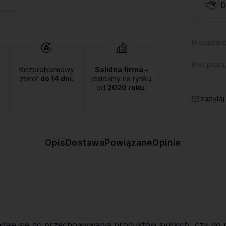
D
Producent
Kod produ
Bezproblemowy
Solidna firma -
zwrot
do 14 dni.
jesteśmy na rynku
od
2020 roku.
zapytaj
Opis
Dostawa
Powiązane
Opinie
adaje się do przechowywania produktów sypkich, czy do