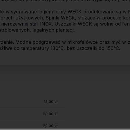
łoików sygnowane logiem firmy WECK produkowane są w 
orach użytkowych. Spinki WECK, służące w procesie kon
 nierdzewnej stali INOX. Uszczelki WECK są wolne od fen
rolowanych, legalnych plantacji.
rzanie. Można podgrzewać w mikrofalówce oraz myć w 
żliwe do temperatury 130°C, bez uszczelki do 150°C.
18,00 zł
20,00 zł
20,00 zł