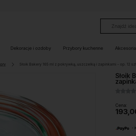
Dekoracje i ozdoby
Przybory kuchenne
Akcesoria
wory
Słoik Bakery 165 ml z pokrywką, uszczelką i zapinkami - op. 12 s
Słoik 
zapink
Cena:
193,0
・Ku