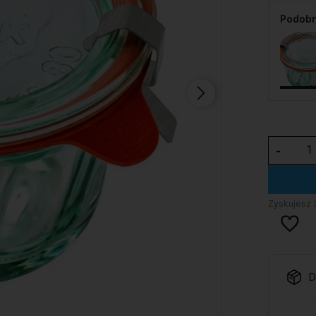
Podobn
-
Zyskujesz
D