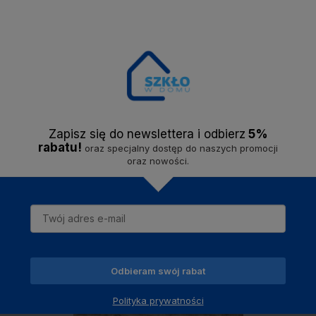
20,00 zł
20,00 zł
0,00 zł
Zapisz się do newslettera i odbier
z
5%
rabatu!
oraz specjalny dostęp do naszych promocji
oraz nowości.
Do ulubionych
Do ulubionych
Do ulubionych
Do ulubionych
Odbieram swój rabat
Polityka prywatności