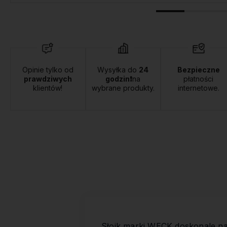
Opinie tylko od
Wysyłka do
24
Bezpieczne
prawdziwych
godzin❗
na
płatności
klientów!
wybrane produkty.
internetowe.
Słoik marki WECK doskonale n