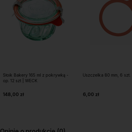
Słoik Bakery 165 ml z pokrywką -
Uszczelka 80 mm, 6 szt.
op. 12 szt | WECK
148,00 zł
6,00 zł
Do koszyka
Do koszyka
Opinie o produkcie (0)