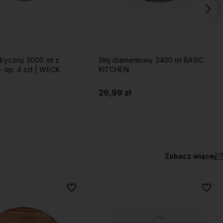
ndryczny 3000 ml z
Słój diamentowy 3400 ml BASIC
 op. 4 szt | WECK
KITCHEN
26,99 zł
Do koszyka
Do koszyka
Zobacz więcej
Do ulubionych
Do ulu