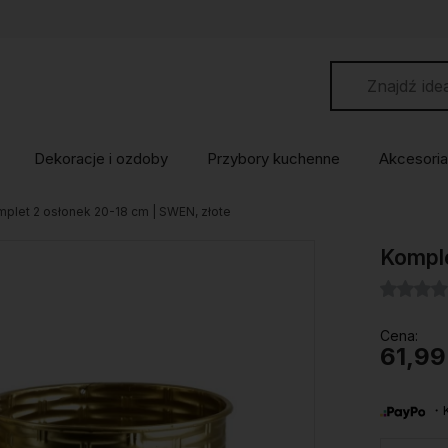
Dekoracje i ozdoby
Przybory kuchenne
Akcesoria
plet 2 osłonek 20-18 cm | SWEN, złote
Komple
Cena:
61,99
・Ku