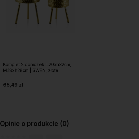
Komplet 2 doniczek L:20xh32cm,
M:18xh28cm | SWEN, złote
65,49 zł
Do koszyka
Opinie o produkcie (0)