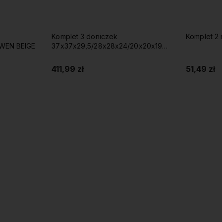
Komplet 3 doniczek
Komplet 2
SWEN BEIGE
37x37x29,5/28x28x24/20x20x19cm
NEVA MARBLE
411,99 zł
51,49 zł
Do koszyka