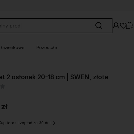
 łazienkowe
Pozostałe
Wybierz coś dla siebie z naszej aktualnej
t 2 osłonek 20-18 cm | SWEN, złote
oferty lub zaloguj się, aby przywrócić dodane
produkty do listy z poprzedniej sesji.
 zł
p teraz i zapłać za 30 dni