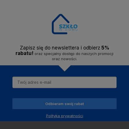
20,00 zł
0,00 zł
Zapisz się do newslettera i odbier
z
5%
rabatu!
oraz specjalny dostęp do naszych promocji
Do ulubionych
Do ulubionych
Do ulubionych
Do ulubionych
oraz nowości.
Odbieram swój rabat
Polityka prywatności