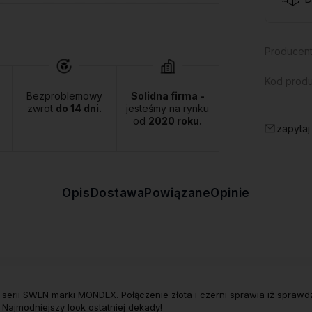
Producent
Kod produ
Bezproblemowy
Solidna firma -
zwrot
do 14 dni.
jesteśmy na rynku
od
2020 roku.
zapytaj
Opis
Dostawa
Powiązane
Opinie
z serii SWEN marki MONDEX. Połączenie złota i czerni sprawia iż spra
Najmodniejszy look ostatniej dekady!