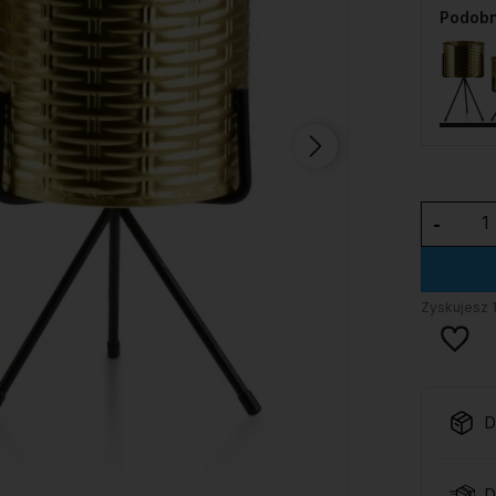
Podobn
-
Zyskujesz
D
D