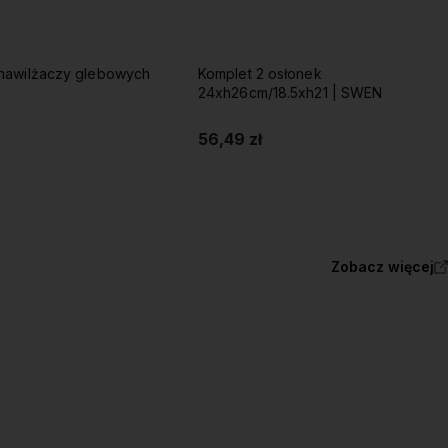
 nawilżaczy glebowych
Komplet 2 osłonek
24xh26cm/18.5xh21 | SWEN
56,49 zł
Do koszyka
Do koszyka
Zobacz więcej