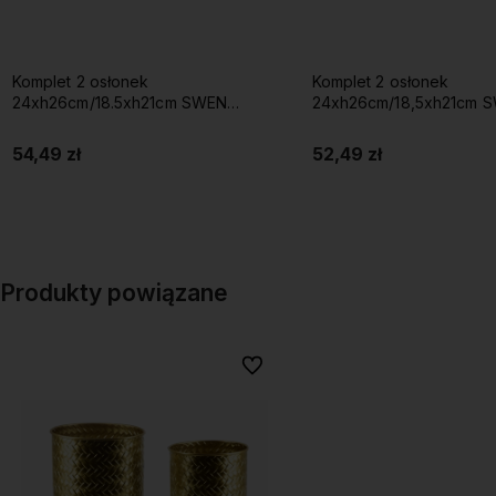
Komplet 2 osłonek
Komplet 2 osłonek
24xh26cm/18.5xh21cm SWEN
24xh26cm/18,5xh21cm 
WHITE&GOLD biało złote
54,49 zł
52,49 zł
Do koszyka
Do koszyka
Produkty powiązane
Do ulubionych