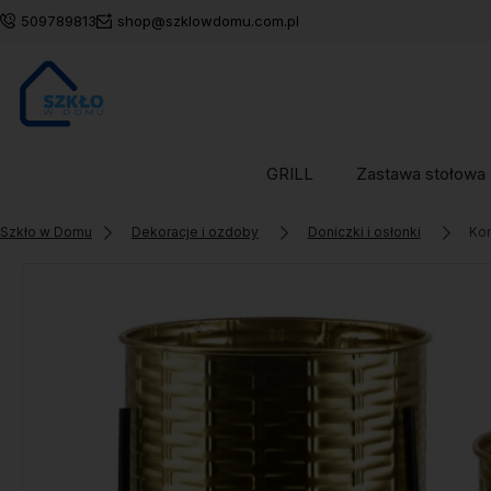
509789813
shop@szklowdomu.com.pl
GRILL
Zastawa stołowa
Szkło w Domu
Dekoracje i ozdoby
Doniczki i osłonki
Kom