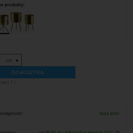
e produkty:
szt.
+
DO KOSZYKA
1
pkt [
?
]
ostępność:
duża ilość
ostawa:
od 18,00 zł
- InPost Paczkomat 24/7