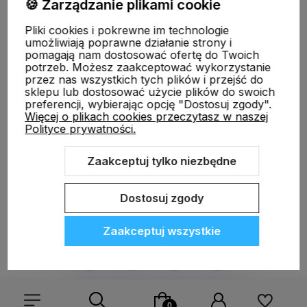
🍪 Zarządzanie plikami cookie
Pliki cookies i pokrewne im technologie
Moje konto
umożliwiają poprawne działanie strony i
pomagają nam dostosować ofertę do Twoich
potrzeb. Możesz zaakceptować wykorzystanie
przez nas wszystkich tych plików i przejść do
Płatności i dostawa
sklepu lub dostosować użycie plików do swoich
preferencji, wybierając opcję "Dostosuj zgody".
Więcej o plikach cookies przeczytasz w naszej
Polityce prywatności.
Informacje
Zaakceptuj tylko niezbędne
O nas
Dostosuj zgody
Zaakceptuj wszystkie
Sklep internetowy Shoper.pl
Szablon Shoper Modern 3.0™
od
GrowCommerce