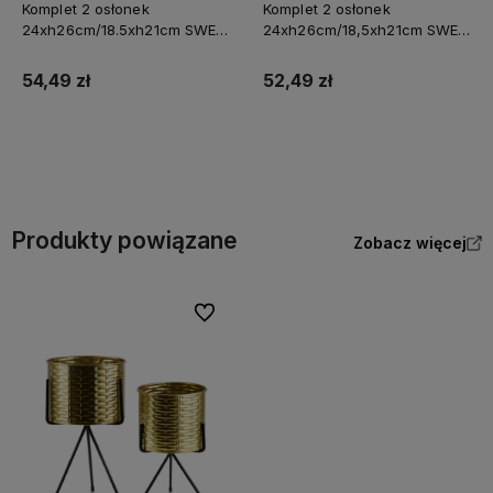
Komplet 2 osłonek
Komplet 2 osłonek
24xh26cm/18.5xh21cm SWEN
24xh26cm/18,5xh21cm SWEN
WHITE&GOLD biało złote
BEIGE
54,49 zł
52,49 zł
Do koszyka
Do koszyka
Produkty powiązane
Zobacz więcej
Do ulubionych