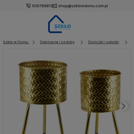
509789813
shop@szklowdomu.com.pl
Szkło w Domu
Dekoracje i ozdoby
Doniczki i osłonki