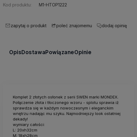
Kod produktu:
M1-HTOP1222
zapytaj o produkt
dodaj opinię
poleć znajomemu
Opis
Dostawa
Powiązane
Opinie
Komplet 2 złotych osłonek z serii SWEN marki MONDEX.
Połączenie złota i tłoczonego wzoru - splotu sprawia iż
sprawdza się w każdym nowoczesnym i eleganckim
wnętrzu nadając mu szyku. Najmodniejszy look ostatniej
dekady!
wymiary całości:
L: 20xh32cm
M: 18xh28cm