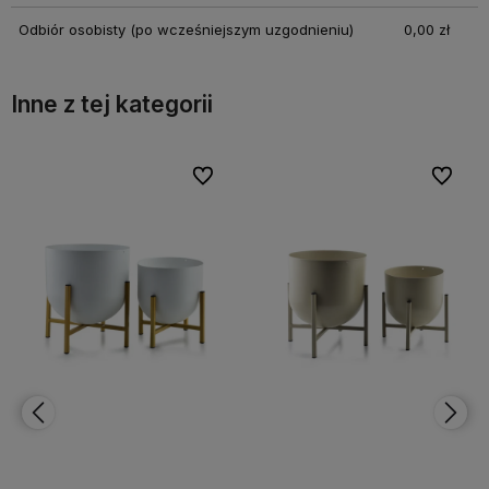
Odbiór osobisty
(po wcześniejszym uzgodnieniu)
0,00 zł
Inne z tej kategorii
bionych
bionych
Do ulubionych
Do ulubionych
Do ulubi
Do ulubi