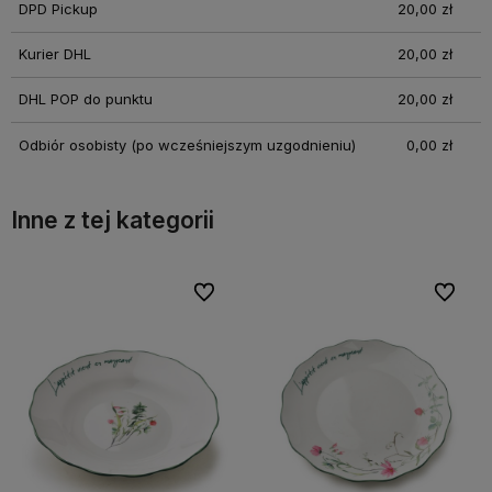
DPD Pickup
20,00 zł
Kurier DHL
20,00 zł
DHL POP do punktu
20,00 zł
Odbiór osobisty
(po wcześniejszym uzgodnieniu)
0,00 zł
Inne z tej kategorii
bionych
bionych
Do ulubionych
Do ulubionych
Do ulubi
Do ulubi