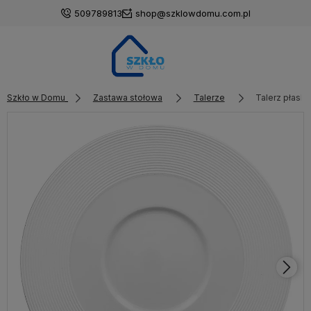
509789813
shop@szklowdomu.com.pl
Szkło w Domu
Zastawa stołowa
Talerze
Talerz płaski