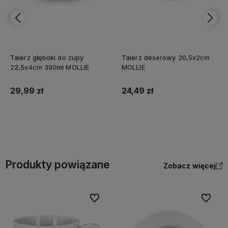
Talerz deserowy 20,5x2cm
Talerz obiadowy 27x2,5cm
MOLLIE
MOLLIE
24,49 zł
40,49 zł
Do koszyka
Do koszyka
Produkty powiązane
Zobacz więcej
Do ulubionych
Do ulubi