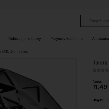
Dekoracje i ozdoby
Przybory kuchenne
Akcesoria
y ADEL 24cm czarny
Taler
Cena:
11,49 
・Ku