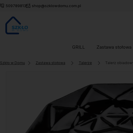
509789813
shop@szklowdomu.com.pl
GRILL
Zastawa stołowa
Szkło w Domu
Zastawa stołowa
Talerze
Talerz obiadow