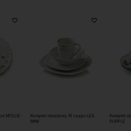
Do ulubionych
Do ulubionych
Do ulubionych
Do ulubionych
5cm MOLLIE
Komplet obiadowy 16 części LEA
Komplet ob
MINI
PURPLE