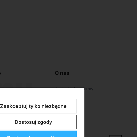
e
O nas
lepu
Kontakt i dane firmy
atności
O firmie
Zaakceptuj tylko niezbędne
Personalizacja
Dostosuj zgody