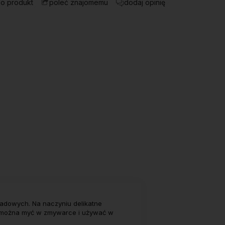
 o produkt
dodaj opinię
poleć znajomemu
iadowych. Na naczyniu delikatne
rii można myć w zmywarce i używać w