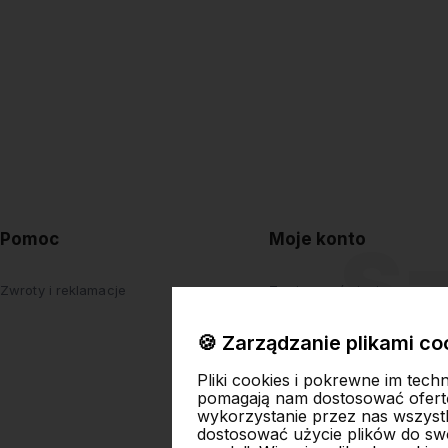
Pomoc
Moje konto
Zwroty i reklamacje
Twoje zamówienia
Ustawienia konta
🍪 Zarządzanie plikami co
Przechowalnia
Pliki cookies i pokrewne im tech
pomagają nam dostosować ofert
wykorzystanie przez nas wszystki
dostosować użycie plików do swo