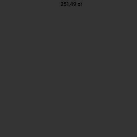
251,49 zł
Do koszyka
Do koszyka