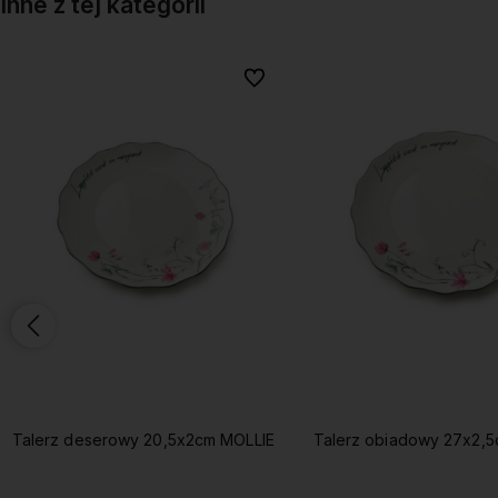
Inne z tej kategorii
onych
onych
Do ulubionych
Do ulubionych
Talerz deserowy 20,5x2cm MOLLIE
Talerz obiadowy 27x2,