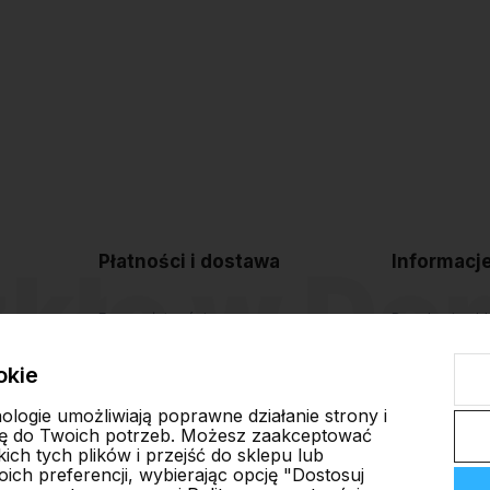
Płatności i dostawa
Informacj
Formy płatności
Regulamin sk
Czas i koszty dostawy
Polityka pryw
okie
Czas realizacji zamówienia
Blog
nologie umożliwiają poprawne działanie strony i
ę do Twoich potrzeb. Możesz zaakceptować
ch tych plików i przejść do sklepu lub
ich preferencji, wybierając opcję "Dostosuj