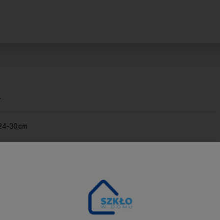
-
24-30cm
tak
-
porcelana