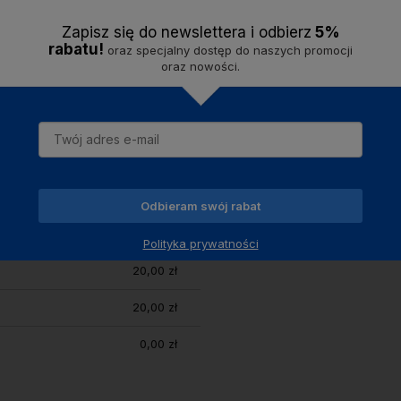
Zapisz się do newslettera i odbier
z
5%
czarny
rabatu!
oraz specjalny dostęp do naszych promocji
oraz nowości.
18,00 zł
20,00 zł
Odbieram swój rabat
20,00 zł
Polityka prywatności
20,00 zł
20,00 zł
0,00 zł