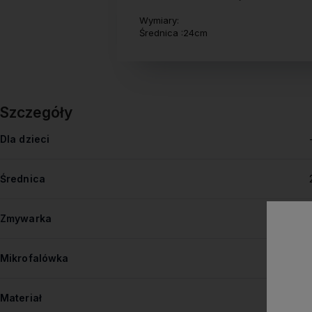
Wymiary:
Średnica :24cm
Szczegóły
Dla dzieci
Średnica
Zmywarka
Mikrofalówka
Materiał