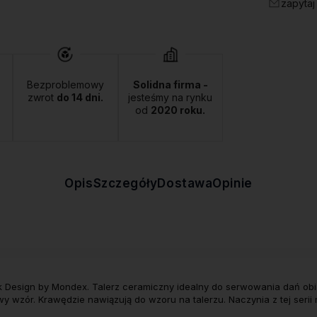
zapytaj
Bezproblemowy
Solidna firma -
zwrot
do 14 dni.
jesteśmy na rynku
od
2020 roku.
Opis
Szczegóły
Dostawa
Opinie
ek Design by Mondex. Talerz ceramiczny idealny do serwowania dań ob
wy wzór. Krawędzie nawiązują do wzoru na talerzu. Naczynia z tej se