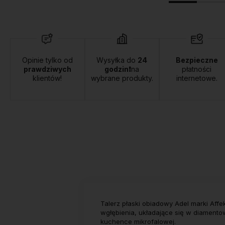
Opinie tylko od
Wysyłka do
24
Bezpieczne
prawdziwych
godzin❗
na
płatności
klientów!
wybrane produkty.
internetowe.
Talerz płaski obiadowy Adel marki Aff
wgłębienia, układające się w diamento
kuchence mikrofalowej.