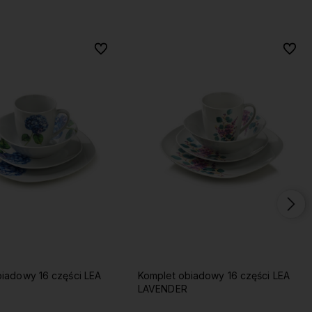
Do ulubionych
Do ulubionych
Do ulu
Do ulu
iadowy 16 części LEA
Komplet obiadowy 16 części LEA
LAVENDER