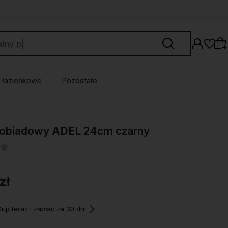
 łazienkowe
Pozostałe
Wybierz coś dla siebie z naszej aktualnej
z obiadowy ADEL 24cm czarny
oferty lub zaloguj się, aby przywrócić dodane
produkty do listy z poprzedniej sesji.
zł
p teraz i zapłać za 30 dni