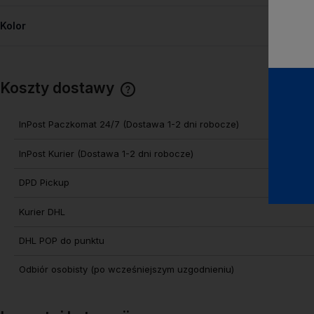
Kolor
Koszty dostawy
Cena nie zawiera ewentualnych
InPost Paczkomat 24/7
(Dostawa 1-2 dni robocze)
kosztów płatności
InPost Kurier
(Dostawa 1-2 dni robocze)
DPD Pickup
Kurier DHL
DHL POP do punktu
Odbiór osobisty
(po wcześniejszym uzgodnieniu)