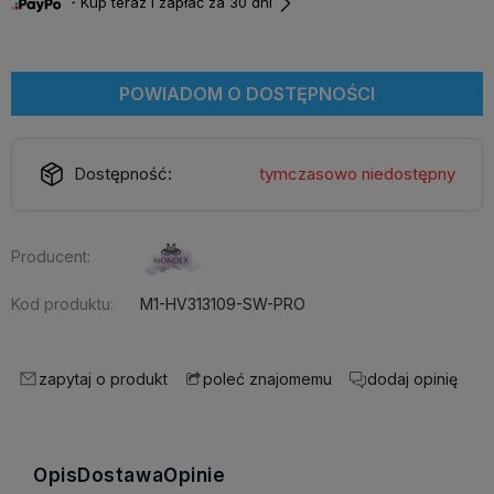
・Kup teraz i zapłać za 30 dni
POWIADOM O DOSTĘPNOŚCI
Dostępność:
tymczasowo niedostępny
Producent:
Kod produktu:
M1-HV313109-SW-PRO
zapytaj o produkt
dodaj opinię
poleć znajomemu
Opis
Dostawa
Opinie