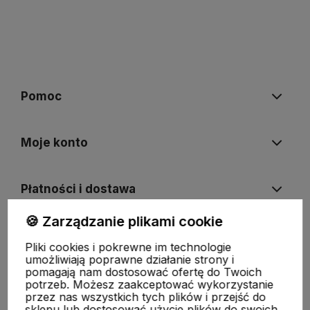
Pomoc
Moje konto
Płatności i dostawa
🍪 Zarządzanie plikami cookie
Informacje
Pliki cookies i pokrewne im technologie
umożliwiają poprawne działanie strony i
pomagają nam dostosować ofertę do Twoich
O nas
potrzeb. Możesz zaakceptować wykorzystanie
przez nas wszystkich tych plików i przejść do
sklepu lub dostosować użycie plików do swoich