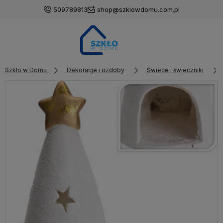
509789813
shop@szklowdomu.com.pl
Szkło w Domu
Dekoracje i ozdoby
Świece i świeczniki