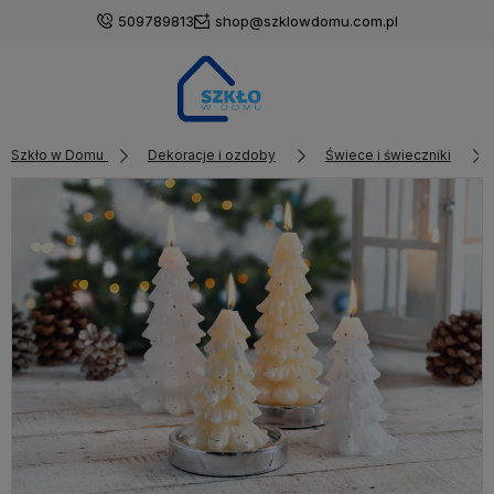
509789813
shop@szklowdomu.com.pl
Szkło w Domu
Dekoracje i ozdoby
Świece i świeczniki