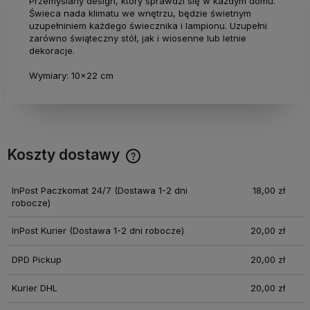
Przemyślany design, który sprawdzi się w każdym domu.
Świeca nada klimatu we wnętrzu, będzie świetnym
uzupełniniem każdego świecznika i lampionu. Uzupełni
zarówno świąteczny stół, jak i wiosenne lub letnie
dekoracje.
Wymiary: 10x22 cm
Koszty dostawy
Cena nie zawiera ewentualnych kosztów płatności
InPost Paczkomat 24/7
(Dostawa 1-2 dni
18,00 zł
robocze)
InPost Kurier
(Dostawa 1-2 dni robocze)
20,00 zł
DPD Pickup
20,00 zł
Kurier DHL
20,00 zł