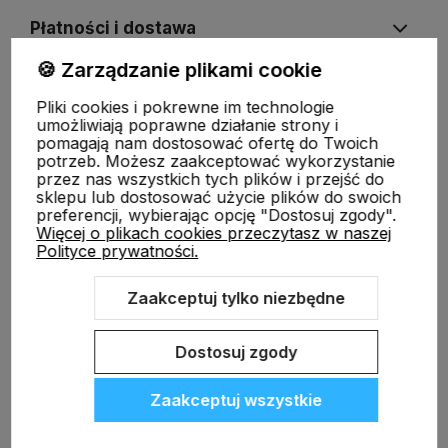
Płatności i dostawa
🍪 Zarządzanie plikami cookie
Informacje
Pliki cookies i pokrewne im technologie
umożliwiają poprawne działanie strony i
pomagają nam dostosować ofertę do Twoich
potrzeb. Możesz zaakceptować wykorzystanie
O nas
przez nas wszystkich tych plików i przejść do
sklepu lub dostosować użycie plików do swoich
preferencji, wybierając opcję "Dostosuj zgody".
Więcej o plikach cookies przeczytasz w naszej
Polityce prywatności.
Zaakceptuj tylko niezbędne
Sklep internetowy Shoper.pl
Szablon Shoper Modern 3.0™
od
GrowCommerce
Dostosuj zgody
Zaakceptuj wszystkie