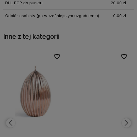
DHL POP do punktu
20,00 zł
Odbiór osobisty
(po wcześniejszym uzgodnieniu)
0,00 zł
Inne z tej kategorii
bionych
bionych
Do ulubionych
Do ulubionych
Do ulubi
Do ulubi