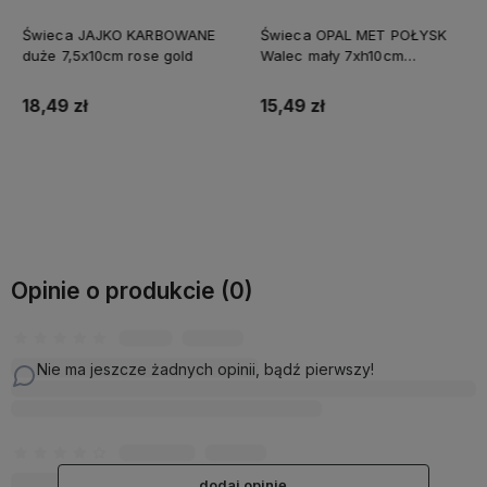
Świeca JAJKO KARBOWANE
Świeca OPAL MET POŁYSK
duże 7,5x10cm rose gold
Walec mały 7xh10cm
parafinowa srebrna
18,49 zł
15,49 zł
Do koszyka
Do koszyka
Opinie o produkcie (0)
Nie ma jeszcze żadnych opinii, bądź pierwszy!
dodaj opinię