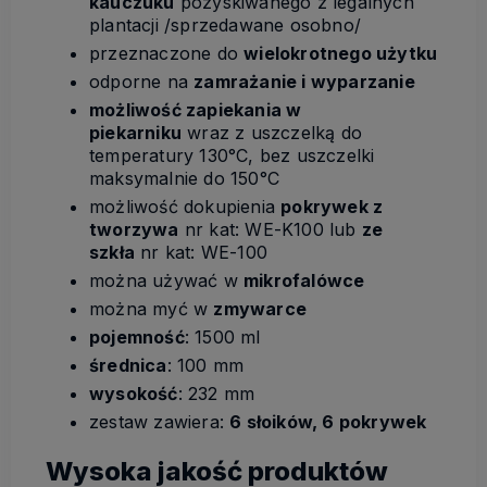
kauczuku
pozyskiwanego z legalnych
plantacji /sprzedawane osobno/
przeznaczone do
wielokrotnego użytku
odporne na
zamrażanie i wyparzanie
możliwość zapiekania w
piekarniku
wraz z uszczelką do
temperatury 130°C, bez uszczelki
maksymalnie do 150°C
możliwość dokupienia
pokrywek z
tworzywa
nr kat: WE-K100 lub
ze
szkła
nr kat: WE-100
można używać w
mikrofalówce
można myć w
zmywarce
pojemność
: 1500 ml
średnica
: 100 mm
wysokość
: 232 mm
zestaw zawiera:
6 słoików, 6 pokrywek
Wysoka jakość produktów