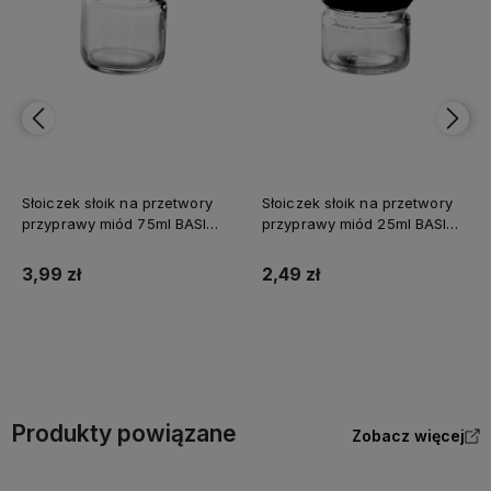
Słoiczek słoik na przetwory
Słoik Mold 290 ml - op. 6 szt I
przyprawy miód 25ml BASIC
KITCHEN
2,49 zł
38,00 zł
Do koszyka
Do koszyka
Produkty powiązane
Zobacz więcej