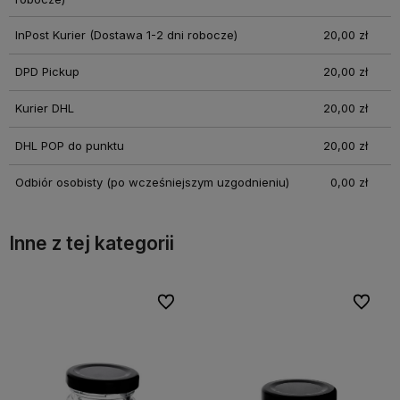
InPost Kurier
(Dostawa 1-2 dni robocze)
20,00 zł
DPD Pickup
20,00 zł
Kurier DHL
20,00 zł
DHL POP do punktu
20,00 zł
Odbiór osobisty
(po wcześniejszym uzgodnieniu)
0,00 zł
Inne z tej kategorii
bionych
bionych
Do ulubionych
Do ulubionych
Do ulubi
Do ulubi