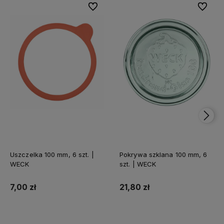
Do ulubionych
Do ulubi
Uszczelka 100 mm, 6 szt. |
Pokrywa szklana 100 mm, 6
WECK
szt. | WECK
7,00 zł
21,80 zł
Do koszyka
Do koszyka