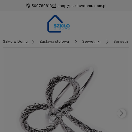
509789813
shop@szklowdomu.com.pl
Szkło w Domu
Zastawa stołowa
Serwetniki
Serwetnik