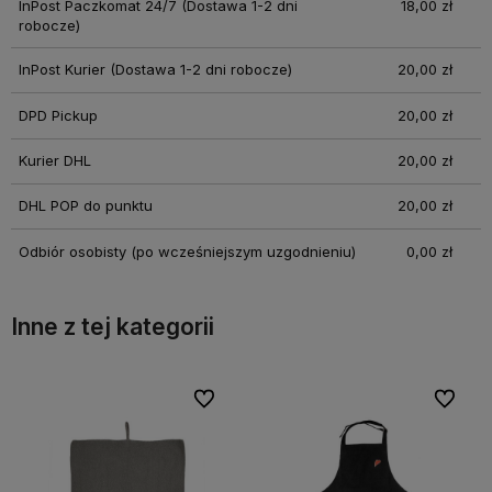
InPost Paczkomat 24/7
(Dostawa 1-2 dni
18,00 zł
robocze)
InPost Kurier
(Dostawa 1-2 dni robocze)
20,00 zł
DPD Pickup
20,00 zł
Kurier DHL
20,00 zł
DHL POP do punktu
20,00 zł
Odbiór osobisty
(po wcześniejszym uzgodnieniu)
0,00 zł
Inne z tej kategorii
bionych
bionych
Do ulubionych
Do ulubionych
Do ulubi
Do ulubi