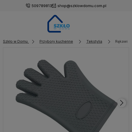
509789813
shop@szklowdomu.com.pl
Szkło w Domu
Przybory kuchenne
Tekstylia
Rękawica