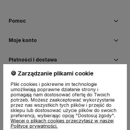
Pomoc
Moje konto
Płatności i dostawa
🍪 Zarządzanie plikami cookie
Informacje
Pliki cookies i pokrewne im technologie
umożliwiają poprawne działanie strony i
pomagają nam dostosować ofertę do Twoich
O nas
potrzeb. Możesz zaakceptować wykorzystanie
przez nas wszystkich tych plików i przejść do
sklepu lub dostosować użycie plików do swoich
preferencji, wybierając opcję "Dostosuj zgody".
Więcej o plikach cookies przeczytasz w naszej
Polityce prywatności.
ODBIERZ RABAT 5% NA PIERWSZE ZAKUPY!