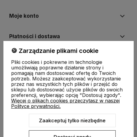
Moje konto
Płatności i dostawa
🍪 Zarządzanie plikami cookie
Informacje
Pliki cookies i pokrewne im technologie
umożliwiają poprawne działanie strony i
pomagają nam dostosować ofertę do Twoich
O nas
potrzeb. Możesz zaakceptować wykorzystanie
przez nas wszystkich tych plików i przejść do
sklepu lub dostosować użycie plików do swoich
preferencji, wybierając opcję "Dostosuj zgody".
Więcej o plikach cookies przeczytasz w naszej
Polityce prywatności.
Zaakceptuj tylko niezbędne
Sklep internetowy Shoper.pl
Szablon Shoper Modern 3.0™
od
GrowCommerce
Dostosuj zgody