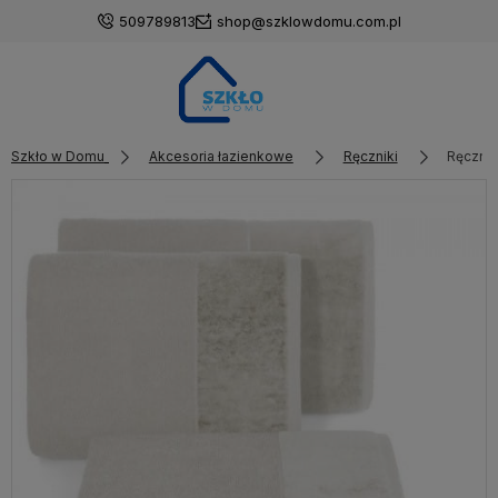
509789813
shop@szklowdomu.com.pl
Szkło w Domu
Akcesoria łazienkowe
Ręczniki
Ręczni