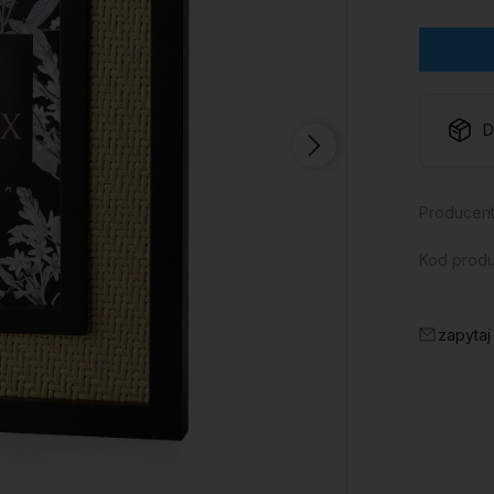
D
Producent
Kod produ
zapytaj