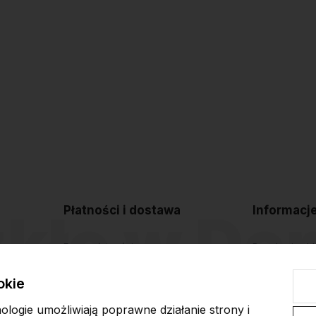
Płatności i dostawa
Informacj
Formy płatności
Regulamin sk
Czas i koszty dostawy
Polityka pryw
okie
Czas realizacji zamówienia
Blog
nologie umożliwiają poprawne działanie strony i