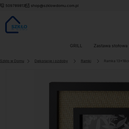
509789813
shop@szklowdomu.com.pl
GRILL
Zastawa stołowa
Szkło w Domu
Dekoracje i ozdoby
Ramki
Ramka 13x18cm