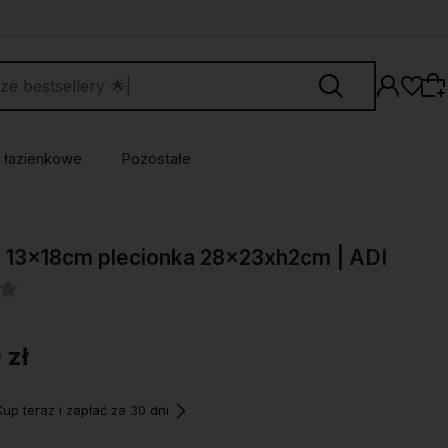
 łazienkowe
Pozostałe
Wybierz coś dla siebie z naszej aktualnej
 13x18cm plecionka 28x23xh2cm | ADI
oferty lub zaloguj się, aby przywrócić dodane
produkty do listy z poprzedniej sesji.
 zł
p teraz i zapłać za 30 dni