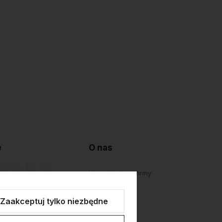
e
O nas
lepu
Kontakt i dane firmy
atności
O firmie
Zaakceptuj tylko niezbędne
Personalizacja