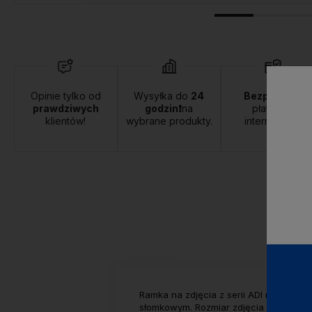
Opinie tylko od
Wysyłka do
24
Bezpieczne
prawdziwych
godzin❗
na
płatności
klientów!
wybrane produkty.
internetowe.
Ramka na zdjęcia z serii ADI marki M
słomkowym. Rozmiar zdjęcia to 13x18c