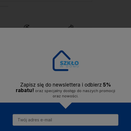
Bezproblemowy
Solidna firma -
zwrot
do 14 dni.
jesteśmy na rynku
od
2020 roku.
Opis
Dostawa
Opinie
Zapisz się do newslettera i odbier
z
5%
rabatu!
oraz specjalny dostęp do naszych promocji
oraz nowości.
ONDEX. Wykonana z MDF-u. Rama jest w kolorze czarnym wypełniona pl
m. Ramkę można postawić jak również powiesić w pionie lub poziomie.