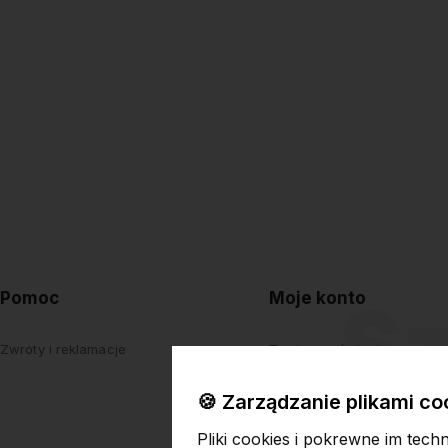
Pomoc
Moje konto
Zwroty i reklamacje
Twoje zamówienia
Ustawienia konta
🍪 Zarządzanie plikami co
Przechowalnia
Pliki cookies i pokrewne im tech