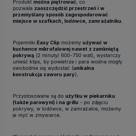
Produkt
można piętrować
, co
pozwala
zaoszczędzić przestrzeń i w
przemyślany sposób zagospodarować
miejsce w szafkach, lodówce, zamrażalniku
.
Pojemniki
Easy Clip
możemy
używać w
kuchence mikrofalowej nawet z zamkniętą
pokrywą
(2 minuty/ 600-750 wat), wystarczy
unieść klips, by powietrze i para wodna mogły
swobodnie się wydostać (
unikalna
konstrukcja zaworu pary
).
Przystosowane są do
użytku w piekarniku
(także parowym) i na grillu
- po zdjęciu
pokrywy, w lodówce, w zamrażalce, możemy
je myć w zmywarce.