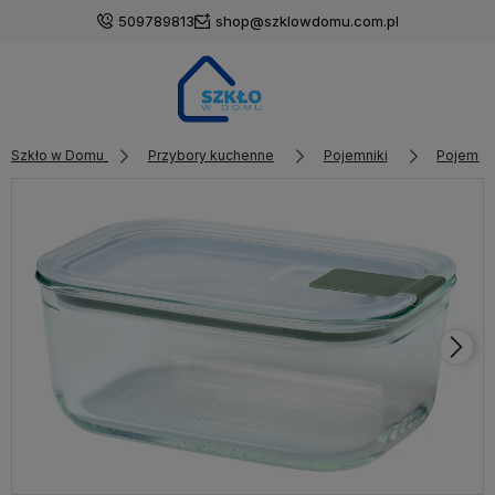
509789813
shop@szklowdomu.com.pl
Szkło w Domu
Przybory kuchenne
Pojemniki
Pojemnik