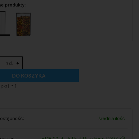
e produkty:
szt.
+
DO KOSZYKA
1
pkt [
?
]
ostępność:
średnia ilość
ostawa:
od 18,00 zł
- InPost Paczkomat 24/7