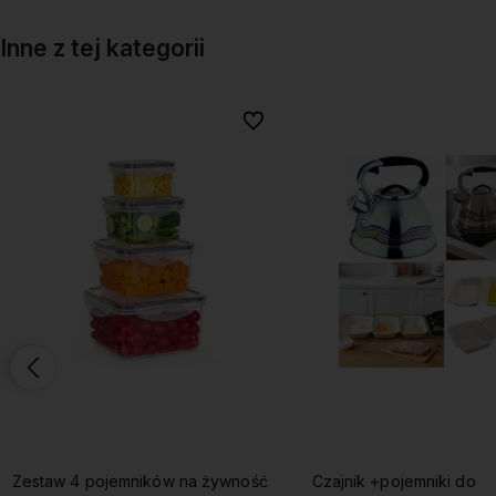
Inne z tej kategorii
onych
onych
Do ulubionych
Do ulubionych
Zestaw 4 pojemników na żywność
Czajnik +pojemniki do