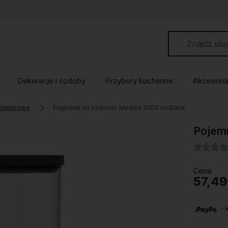
Dekoracje i ozdoby
Przybory kuchenne
Akcesoria
plastikowe
Pojemnik na żywność Modula 2000 ml Black
Pojemn
Cena:
57,49
・Ku