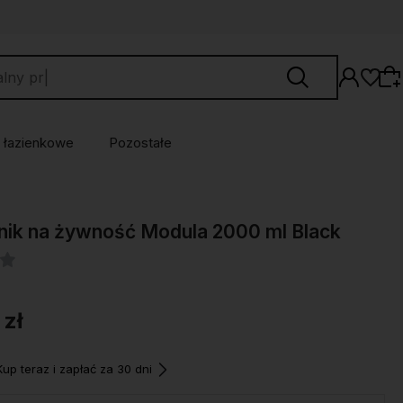
 łazienkowe
Pozostałe
Wybierz coś dla siebie z naszej aktualnej
ik na żywność Modula 2000 ml Black
oferty lub zaloguj się, aby przywrócić dodane
produkty do listy z poprzedniej sesji.
 zł
p teraz i zapłać za 30 dni