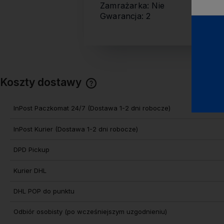
Zamrażarka: Nie
Gwarancja: 2
Koszty dostawy
Cena nie zawiera ewentualnych
InPost Paczkomat 24/7
(Dostawa 1-2 dni robocze)
kosztów płatności
InPost Kurier
(Dostawa 1-2 dni robocze)
DPD Pickup
Kurier DHL
DHL POP do punktu
Odbiór osobisty
(po wcześniejszym uzgodnieniu)