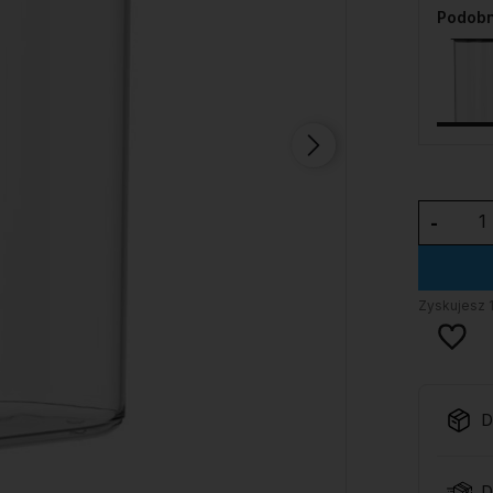
Podobn
-
Zyskujesz
D
D