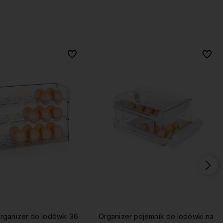
Do ulubionych
Do ulubionych
Do ulu
Do ulu
rganizer do lodówki 36
Organizer pojemnik do lodówki na