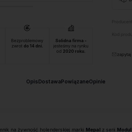
Producent
Kod produ
Bezproblemowy
Solidna firma -
zwrot
do 14 dni.
jesteśmy na rynku
od
2020 roku.
zapytaj
Opis
Dostawa
Powiązane
Opinie
mnik na żywność holenderskiej marki
Mepal
z serii
Modul