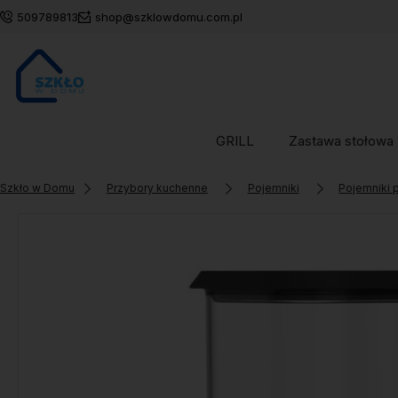
509789813
shop@szklowdomu.com.pl
GRILL
Zastawa stołowa
Szkło w Domu
Przybory kuchenne
Pojemniki
Pojemniki 