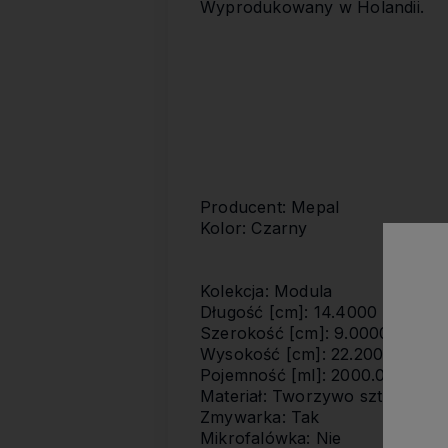
Wyprodukowany w Holandii.
Producent: Mepal
Kolor: Czarny
Kolekcja: Modula
Długość [cm]: 14.4000
Szerokość [cm]: 9.0000
Wysokość [cm]: 22.2000
Pojemność [ml]: 2000.0000
Materiał: Tworzywo sztuczne 
Zmywarka: Tak
Mikrofalówka: Nie