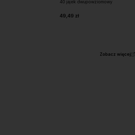
40 jajek dwupowziomowy
49,49 zł
Do koszyka
Do koszyka
Zobacz więcej