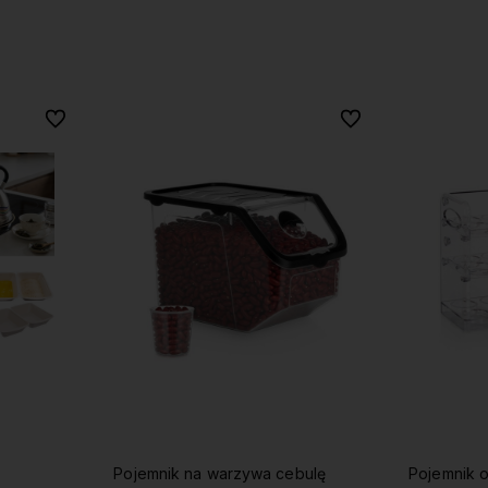
Do ulubionych
Do ulubionych
Do ulubionych
Do ulubionych
Pojemnik na warzywa cebulę
Pojemnik o