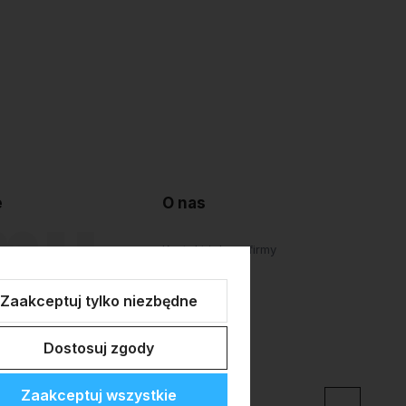
e
O nas
lepu
Kontakt i dane firmy
atności
O firmie
Zaakceptuj tylko niezbędne
Personalizacja
Dostosuj zgody
Zaakceptuj wszystkie