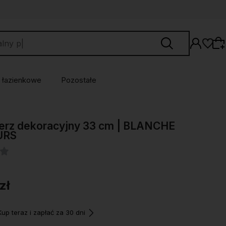
 łazienkowe
Pozostałe
Wybierz coś dla siebie z naszej aktualnej
erz dekoracyjny 33 cm | BLANCHE
oferty lub zaloguj się, aby przywrócić dodane
URS
produkty do listy z poprzedniej sesji.
zł
p teraz i zapłać za 30 dni