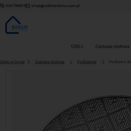
509789813
shop@szklowdomu.com.pl
GRILL
Zastawa stołowa
Szkło w Domu
Zastawa stołowa
Podtalerze
Podtalerz 