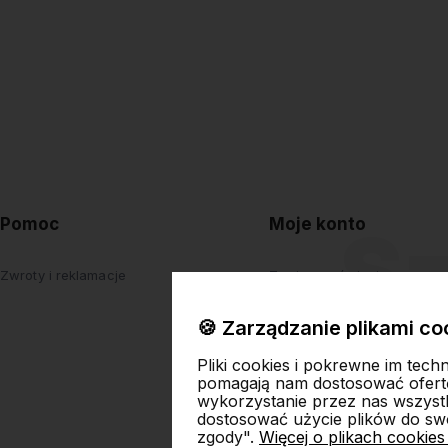
Pomoc
Moje konto
Zwroty i reklamacje
Twoje zamówienia
Ustawienia konta
🍪 Zarządzanie plikami co
Przechowalnia
Pliki cookies i pokrewne im tech
pomagają nam dostosować ofert
wykorzystanie przez nas wszystki
dostosować użycie plików do swo
zgody".
Więcej o plikach cookies