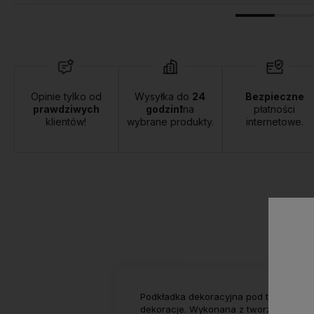
Opinie tylko od
Wysyłka do
24
Bezpieczne
prawdziwych
godzin❗
na
płatności
klientów!
wybrane produkty.
internetowe.
Podkładka dekoracyjna pod talerz z s
dekoracje. Wykonana z tworzywa sztucz