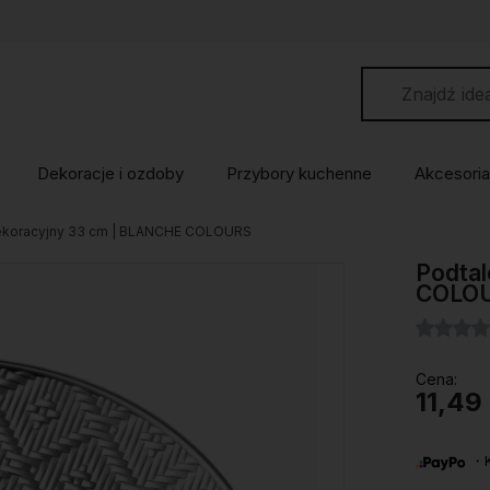
Dekoracje i ozdoby
Przybory kuchenne
Akcesoria
dekoracyjny 33 cm | BLANCHE COLOURS
Podtal
COLO
Cena:
11,49 
・Ku