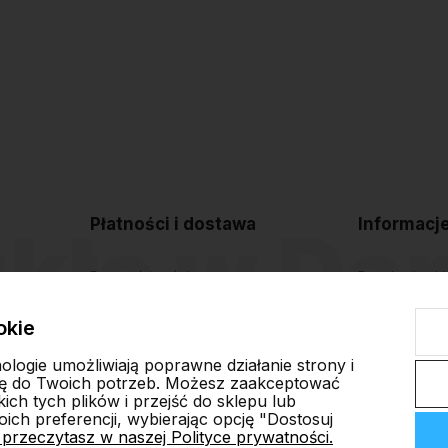
Płatności i dostawa
Informacj
Formy płatności
Regulamin sk
Czas i koszty dostawy
Polityka pryw
okie
Czas realizacji zamówienia
Blog
nologie umożliwiają poprawne działanie strony i
ę do Twoich potrzeb. Możesz zaakceptować
ch tych plików i przejść do sklepu lub
ich preferencji, wybierając opcję "Dostosuj
 przeczytasz w naszej Polityce prywatności.