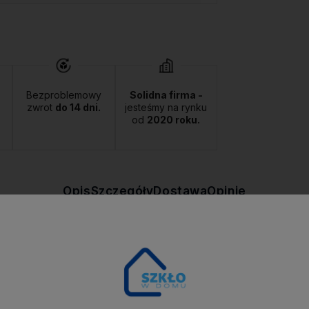
Bezproblemowy
Solidna firma -
zwrot
do 14 dni.
jesteśmy na rynku
od
2020 roku.
Opis
Szczegóły
Dostawa
Opinie
erii BLANCHE marki Mondex.Podkładkę pod talerz możesz wykorzystać t
nego. Jest to artykuł dekoracyjny, nie przeznaczony do kontaktu z ży