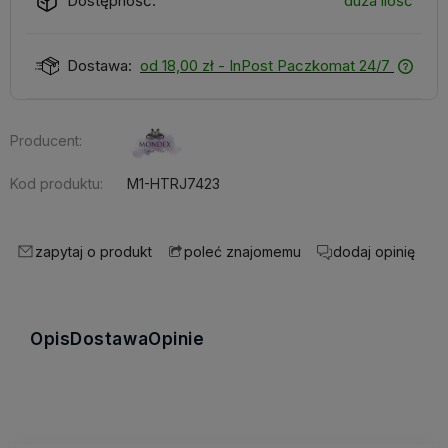
Dostępność:
duża ilość
Dostawa:
od 18,00 zł
- InPost Paczkomat 24/7
Producent:
Kod produktu:
M1-HTRJ7423
zapytaj o produkt
dodaj opinię
poleć znajomemu
Opis
Dostawa
Opinie