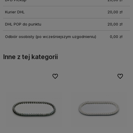
Kurier DHL
20,00 zł
DHL POP do punktu
20,00 zł
Odbiór osobisty
(po wcześniejszym uzgodnieniu)
0,00 zł
Inne z tej kategorii
bionych
bionych
Do ulubionych
Do ulubionych
Do ulubi
Do ulubi