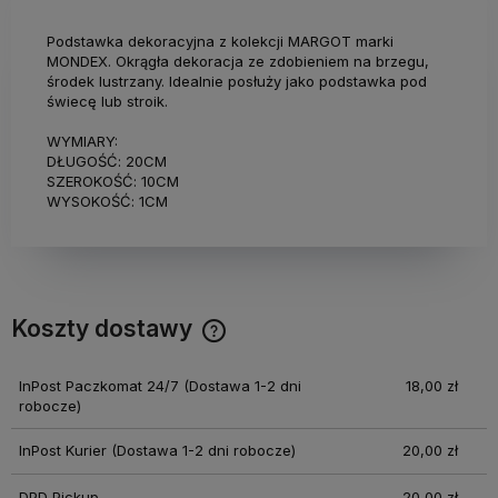
Podstawka dekoracyjna z kolekcji MARGOT marki
MONDEX. Okrągła dekoracja ze zdobieniem na brzegu,
środek lustrzany. Idealnie posłuży jako podstawka pod
świecę lub stroik.
WYMIARY:
DŁUGOŚĆ: 20CM
SZEROKOŚĆ: 10CM
WYSOKOŚĆ: 1CM
Koszty dostawy
Cena nie zawiera ewentualnych kosztów płatności
InPost Paczkomat 24/7
(Dostawa 1-2 dni
18,00 zł
robocze)
InPost Kurier
(Dostawa 1-2 dni robocze)
20,00 zł
DPD Pickup
20,00 zł