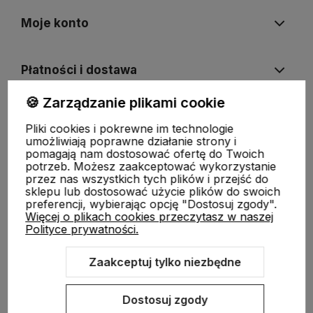
Moje konto
Płatności i dostawa
🍪 Zarządzanie plikami cookie
Informacje
Pliki cookies i pokrewne im technologie
umożliwiają poprawne działanie strony i
pomagają nam dostosować ofertę do Twoich
O nas
potrzeb. Możesz zaakceptować wykorzystanie
przez nas wszystkich tych plików i przejść do
sklepu lub dostosować użycie plików do swoich
preferencji, wybierając opcję "Dostosuj zgody".
Więcej o plikach cookies przeczytasz w naszej
Polityce prywatności.
Zaakceptuj tylko niezbędne
Sklep internetowy Shoper.pl
Szablon Shoper Modern 3.0™
od
GrowCommerce
Dostosuj zgody