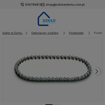
509789813
shop@szklowdomu.com.pl
Szkło w Domu
Dekoracje i ozdoby
Podstawki
Podsta