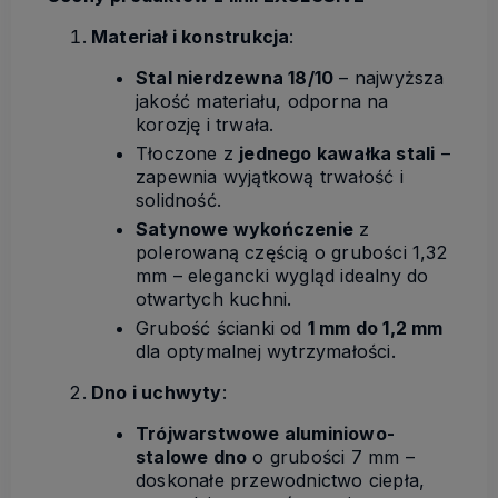
Materiał i konstrukcja
:
Stal nierdzewna 18/10
– najwyższa
jakość materiału, odporna na
korozję i trwała.
Tłoczone z
jednego kawałka stali
–
zapewnia wyjątkową trwałość i
solidność.
Satynowe wykończenie
z
polerowaną częścią o grubości 1,32
mm – elegancki wygląd idealny do
otwartych kuchni.
Grubość ścianki od
1 mm do 1,2 mm
dla optymalnej wytrzymałości.
Dno i uchwyty
:
Trójwarstwowe aluminiowo-
stalowe dno
o grubości 7 mm –
doskonałe przewodnictwo ciepła,