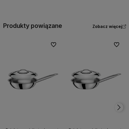
Produkty powiązane
Zobacz więcej
Do ulubionych
Do ulubi