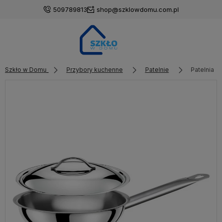
509789813
shop@szklowdomu.com.pl
Szkło w Domu
Przybory kuchenne
Patelnie
Patelnia z