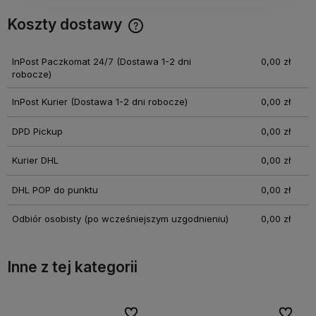
Koszty dostawy
Cena nie zawiera ewentualnych kosztów płatności
InPost Paczkomat 24/7
(Dostawa 1-2 dni
0,00 zł
robocze)
InPost Kurier
(Dostawa 1-2 dni robocze)
0,00 zł
DPD Pickup
0,00 zł
Kurier DHL
0,00 zł
DHL POP do punktu
0,00 zł
Odbiór osobisty
(po wcześniejszym uzgodnieniu)
0,00 zł
Inne z tej kategorii
bionych
bionych
Do ulubionych
Do ulubionych
Do ulubi
Do ulubi