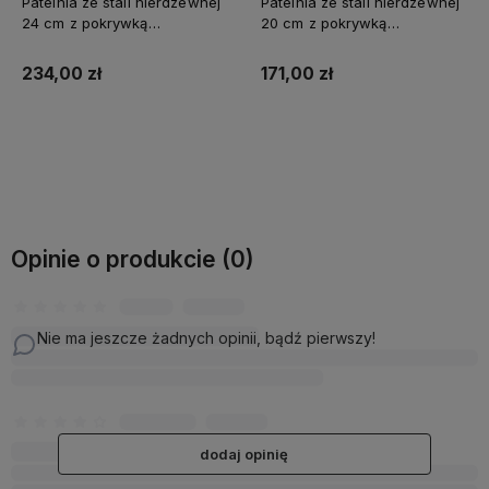
Patelnia ze stali nierdzewnej
Patelnia ze stali nierdzewnej
24 cm z pokrywką
20 cm z pokrywką
EXCLUSIVE
EXCLUSIVE
234,00 zł
171,00 zł
Do koszyka
Do koszyka
Opinie o produkcie (0)
Nie ma jeszcze żadnych opinii, bądź pierwszy!
dodaj opinię