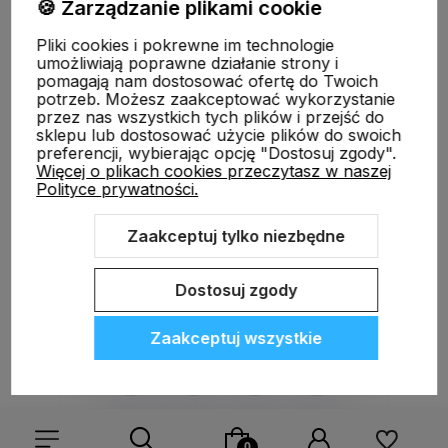
🍪 Zarządzanie plikami cookie
Pliki cookies i pokrewne im technologie
Moje konto
umożliwiają poprawne działanie strony i
pomagają nam dostosować ofertę do Twoich
potrzeb. Możesz zaakceptować wykorzystanie
przez nas wszystkich tych plików i przejść do
Płatności i dostawa
sklepu lub dostosować użycie plików do swoich
preferencji, wybierając opcję "Dostosuj zgody".
Więcej o plikach cookies przeczytasz w naszej
Polityce prywatności.
Informacje
Zaakceptuj tylko niezbędne
O nas
Dostosuj zgody
Zaakceptuj wszystkie
Sklep internetowy Shoper.pl
Szablon Shoper Modern 3.0™
od
GrowCommerce