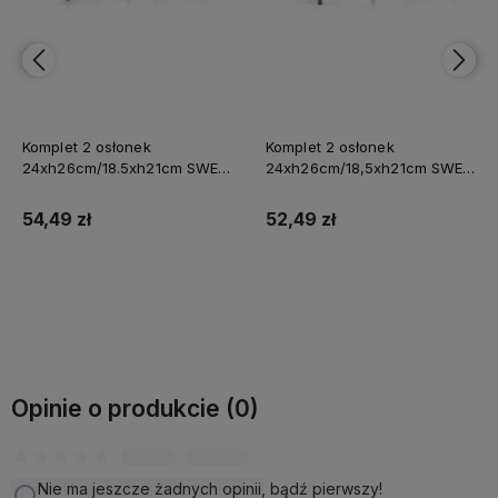
Komplet 2 osłonek
Komplet 2 osłonek
24xh26cm/18.5xh21cm SWEN
24xh26cm/18,5xh21cm SWEN
WHITE&GOLD biało złote
BEIGE
54,49 zł
52,49 zł
Do koszyka
Do koszyka
Opinie o produkcie (0)
Nie ma jeszcze żadnych opinii, bądź pierwszy!