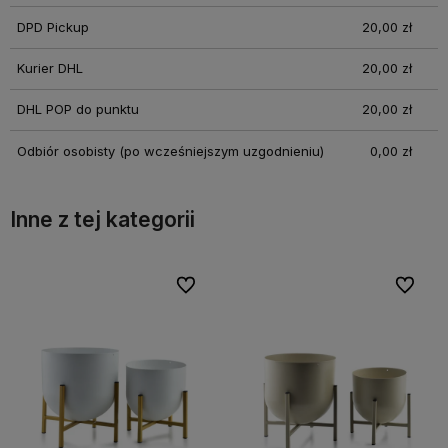
DPD Pickup
20,00 zł
Kurier DHL
20,00 zł
DHL POP do punktu
20,00 zł
Odbiór osobisty
(po wcześniejszym uzgodnieniu)
0,00 zł
Inne z tej kategorii
bionych
bionych
Do ulubionych
Do ulubionych
Do ulubi
Do ulubi