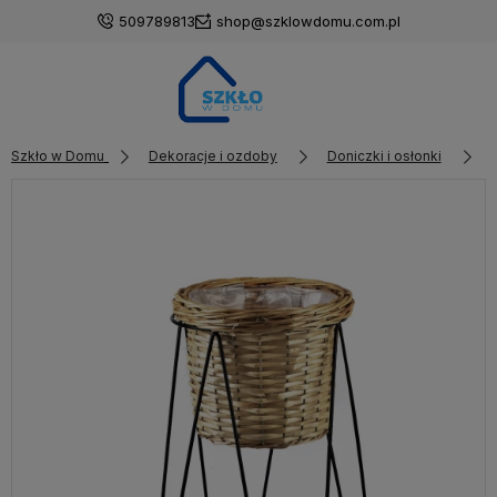
509789813
shop@szklowdomu.com.pl
Szkło w Domu
Dekoracje i ozdoby
Doniczki i osłonki