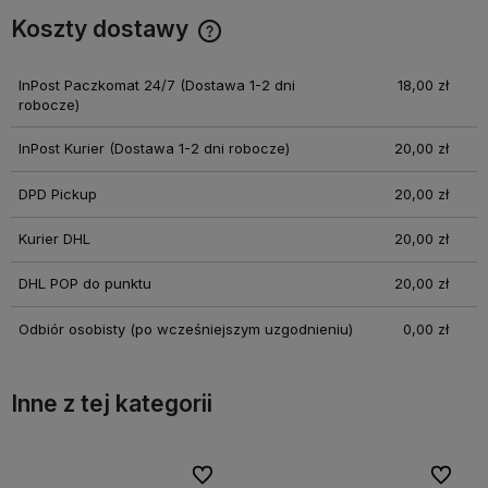
Koszty dostawy
Cena nie zawiera ewentualnych kosztów płatności
InPost Paczkomat 24/7
(Dostawa 1-2 dni
18,00 zł
robocze)
InPost Kurier
(Dostawa 1-2 dni robocze)
20,00 zł
DPD Pickup
20,00 zł
Kurier DHL
20,00 zł
DHL POP do punktu
20,00 zł
Odbiór osobisty
(po wcześniejszym uzgodnieniu)
0,00 zł
Inne z tej kategorii
bionych
bionych
Do ulubionych
Do ulubionych
Do ulubi
Do ulubi