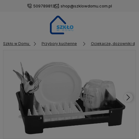
509789813
shop@szklowdomu.com.pl
Szkło w Domu
Przybory kuchenne
Ociekacze, dozowniki do 