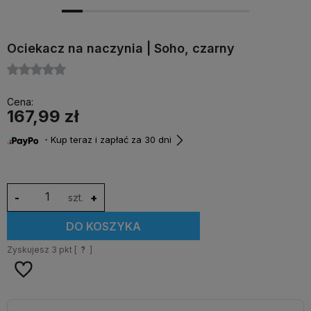
Ociekacz na naczynia | Soho, czarny
Cena:
167,99 zł
・Kup teraz i zapłać za 30 dni
-
szt.
+
DO KOSZYKA
Zyskujesz
3
pkt [
?
]