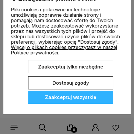
Informacje
Pliki cookies i pokrewne im technologie
umożliwiają poprawne działanie strony i
pomagają nam dostosować ofertę do Twoich
O nas
potrzeb. Możesz zaakceptować wykorzystanie
przez nas wszystkich tych plików i przejść do
sklepu lub dostosować użycie plików do swoich
preferencji, wybierając opcję "Dostosuj zgody".
Więcej o plikach cookies przeczytasz w naszej
Polityce prywatności.
Zaakceptuj tylko niezbędne
Sklep internetowy Shoper.pl
Szablon Shoper Modern 3.0™
od
GrowCommerce
Dostosuj zgody
Zaakceptuj wszystkie