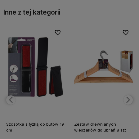
Inne z tej kategorii
bionych
bionych
Do ulubionych
Do ulubionych
Do ulubi
Do ulubi
Szczotka z łyżką do butów 19
Zestaw drewnianych
cm
wieszaków do ubrań 8 szt