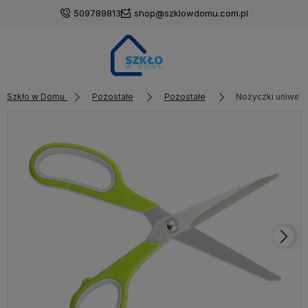
509789813
shop@szklowdomu.com.pl
Szkło w Domu
Pozostałe
Pozostałe
Nożyczki uniwers