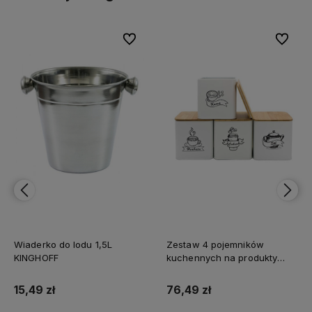
bionych
bionych
Do ulubionych
Do ulubionych
Do ulubi
Do ulubi
Wiaderko do lodu 1,5L
Zestaw 4 pojemników
KINGHOFF
kuchennych na produkty
sypkie BIAŁE
15,49 zł
76,49 zł