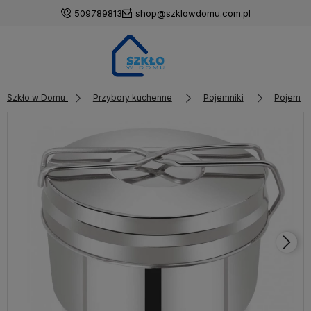
509789813
shop@szklowdomu.com.pl
Szkło w Domu
Przybory kuchenne
Pojemniki
Pojemni