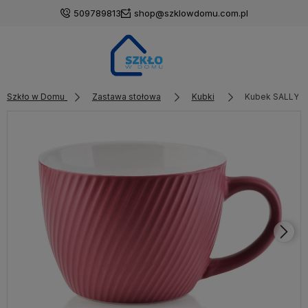
509789813
shop@szklowdomu.com.pl
Szkło w Domu
Zastawa stołowa
Kubki
Kubek SALLY L