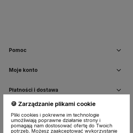
Pomoc
Moje konto
Płatności i dostawa
🍪 Zarządzanie plikami cookie
Informacje
Pliki cookies i pokrewne im technologie
umożliwiają poprawne działanie strony i
pomagają nam dostosować ofertę do Twoich
O nas
potrzeb. Możesz zaakceptować wykorzystanie