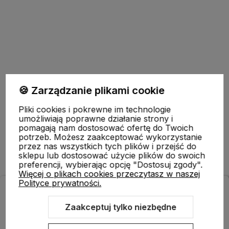
Pomoc
🍪 Zarządzanie plikami cookie
Pliki cookies i pokrewne im technologie
Moje konto
umożliwiają poprawne działanie strony i
pomagają nam dostosować ofertę do Twoich
potrzeb. Możesz zaakceptować wykorzystanie
przez nas wszystkich tych plików i przejść do
Płatności i dostawa
sklepu lub dostosować użycie plików do swoich
preferencji, wybierając opcję "Dostosuj zgody".
Więcej o plikach cookies przeczytasz w naszej
Polityce prywatności.
ODBIERZ RABAT 5% NA PIERWSZE ZAKUPY!
Informacje
Zapisz się do naszego newslettera i zrób pierwsze zakupy
Zaakceptuj tylko niezbędne
z rabatem.
O nas