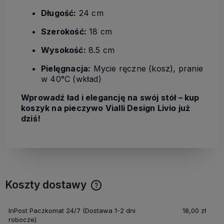
Długość:
24 cm
Szerokość:
18 cm
Wysokość:
8.5 cm
Pielęgnacja:
Mycie ręczne (kosz), pranie
w 40°C (wkład)
Wprowadź ład i elegancję na swój stół – kup
koszyk na pieczywo Vialli Design Livio już
dziś!
Koszty dostawy
Cena nie zawiera ewentualnych kosztów płatności
InPost Paczkomat 24/7
(Dostawa 1-2 dni
18,00 zł
robocze)