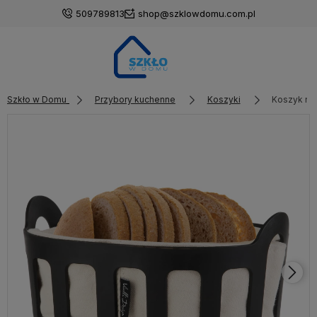
509789813
shop@szklowdomu.com.pl
Szkło w Domu
Przybory kuchenne
Koszyki
Koszyk na