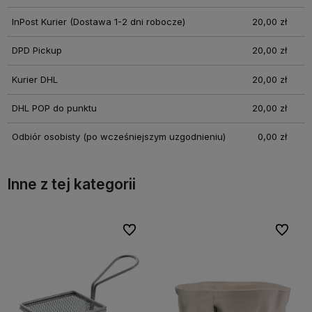
InPost Kurier
(Dostawa 1-2 dni robocze)
20,00 zł
DPD Pickup
20,00 zł
Kurier DHL
20,00 zł
DHL POP do punktu
20,00 zł
Odbiór osobisty
(po wcześniejszym uzgodnieniu)
0,00 zł
Inne z tej kategorii
bionych
bionych
Do ulubionych
Do ulubionych
Do ulubi
Do ulubi