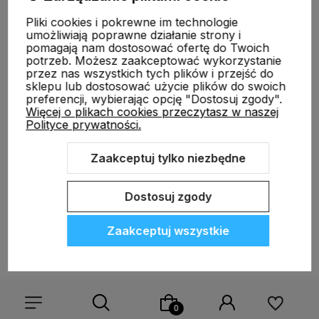
Informacje
Pliki cookies i pokrewne im technologie
umożliwiają poprawne działanie strony i
pomagają nam dostosować ofertę do Twoich
O nas
potrzeb. Możesz zaakceptować wykorzystanie
przez nas wszystkich tych plików i przejść do
sklepu lub dostosować użycie plików do swoich
preferencji, wybierając opcję "Dostosuj zgody".
Więcej o plikach cookies przeczytasz w naszej
Polityce prywatności.
Zaakceptuj tylko niezbędne
Sklep internetowy Shoper.pl
Szablon Shoper Modern 3.0™
od
GrowCommerce
Dostosuj zgody
Zaakceptuj wszystkie