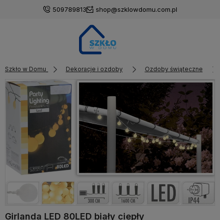
509789813
shop@szklowdomu.com.pl
Szkło w Domu
Dekoracje i ozdoby
Ozdoby świąteczne
Girlanda LED 80LED biały ciepły