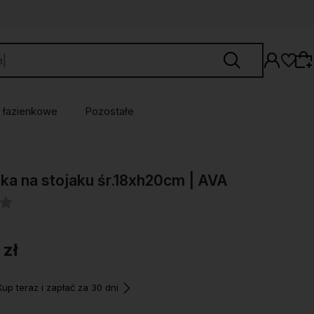
 łazienkowe
Pozostałe
Wybierz coś dla siebie z naszej aktualnej
ka na stojaku śr.18xh20cm | AVA
oferty lub zaloguj się, aby przywrócić dodane
produkty do listy z poprzedniej sesji.
 zł
p teraz i zapłać za 30 dni