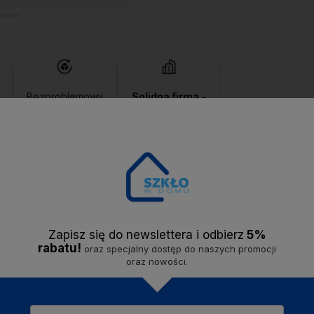
Bezproblemowy
Solidna firma -
zwrot
do 14 dni.
jesteśmy na rynku
od
2020 roku.
Opis
Dostawa
Opinie
Zapisz się do newslettera i odbier
z
5%
rabatu!
oraz specjalny dostęp do naszych promocji
oraz nowości.
ojaku z serii AVA marki MONDEX. Świetne uzupełnienie każdego wnętrz
k świetnie go uzupełni.