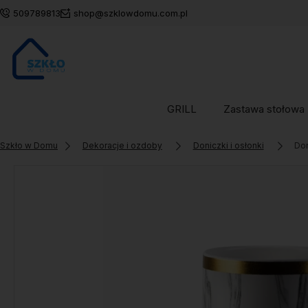
509789813
shop@szklowdomu.com.pl
GRILL
Zastawa stołowa
Szkło w Domu
Dekoracje i ozdoby
Doniczki i osłonki
Don