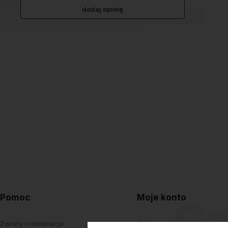
dodaj opinię
Pomoc
Moje konto
Zwroty i reklamacje
Twoje zamówienia