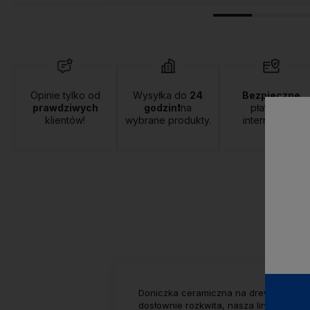
Opinie tylko od
Wysyłka do
24
Bezpieczne
prawdziwych
godzin❗
na
płatności
klientów!
wybrane produkty.
internetowe.
Doniczka ceramiczna na drewnianym st
dosłownie rozkwita, nasza linia donicze