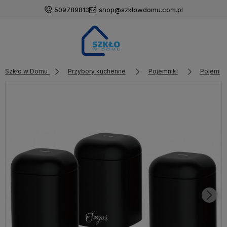
509789813
shop@szklowdomu.com.pl
Szkło w Domu
Przybory kuchenne
Pojemniki
Pojemni