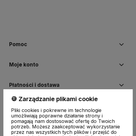
Pomoc
Moje konto
Płatności i dostawa
🍪 Zarządzanie plikami cookie
Informacje
Pliki cookies i pokrewne im technologie
umożliwiają poprawne działanie strony i
pomagają nam dostosować ofertę do Twoich
O nas
potrzeb. Możesz zaakceptować wykorzystanie
przez nas wszystkich tych plików i przejść do