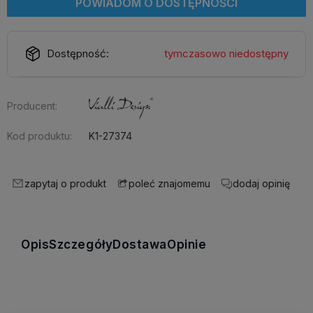
POWIADOM O DOSTĘPNOŚCI
Dostępność:
tymczasowo niedostępny
Producent:
Kod produktu:
K1-27374
zapytaj o produkt
dodaj opinię
poleć znajomemu
Opis
Szczegóły
Dostawa
Opinie