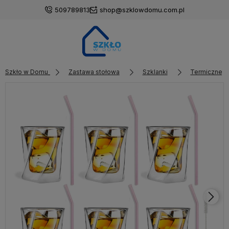
509789813
shop@szklowdomu.com.pl
Szkło w Domu
Zastawa stołowa
Szklanki
Termiczne