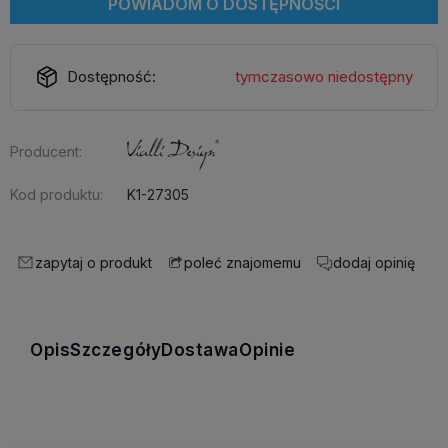
POWIADOM O DOSTĘPNOŚCI
Dostępność:
tymczasowo niedostępny
Producent:
Kod produktu:
K1-27305
zapytaj o produkt
dodaj opinię
poleć znajomemu
Opis
Szczegóły
Dostawa
Opinie