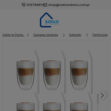
509789813
shop@szklowdomu.com.pl
Szkło w Domu
Zastawa stołowa
Szklanki
Termiczne