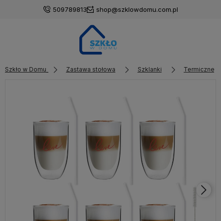
509789813
shop@szklowdomu.com.pl
Szkło w Domu
Zastawa stołowa
Szklanki
Termiczne