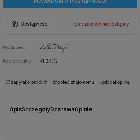
POWIADOM O DOSTĘPNOŚCI
Dostępność:
tymczasowo niedostępny
Producent:
Kod produktu:
K1-27312
zapytaj o produkt
dodaj opinię
poleć znajomemu
Opis
Szczegóły
Dostawa
Opinie