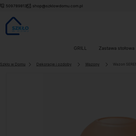
509789813
shop@szklowdomu.com.pl
GRILL
Zastawa stołowa
Szkło w Domu
Dekoracje i ozdoby
Wazony
Wazon SERE