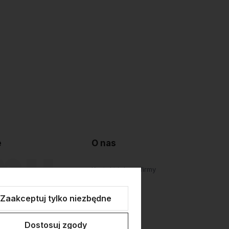
e
O nas
lepu
Kontakt i dane firmy
atności
O firmie
Zaakceptuj tylko niezbędne
Personalizacja
Dostosuj zgody