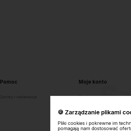
Pomoc
Moje konto
Zwroty i reklamacje
Twoje zamówienia
Ustawienia konta
🍪 Zarządzanie plikami co
Przechowalnia
Pliki cookies i pokrewne im tech
pomagają nam dostosować ofert