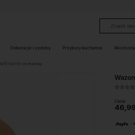
Dekoracje i ozdoby
Przybory kuchenne
Akcesoria
NITE h22x12 cm matowy
Wazon
Cena:
46,99
・Ku