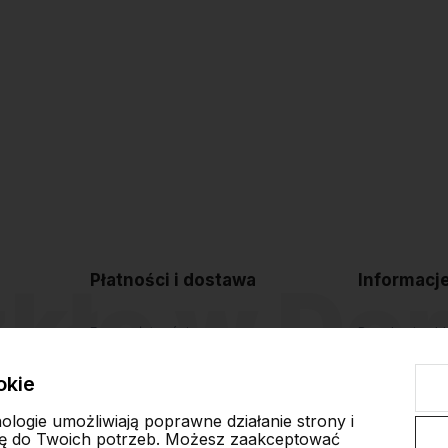
Płatności i dostawa
Informacj
Formy płatności
Regulamin sk
Czas i koszty dostawy
Polityka pryw
okie
Czas realizacji zamówienia
Blog
nologie umożliwiają poprawne działanie strony i
ę do Twoich potrzeb. Możesz zaakceptować