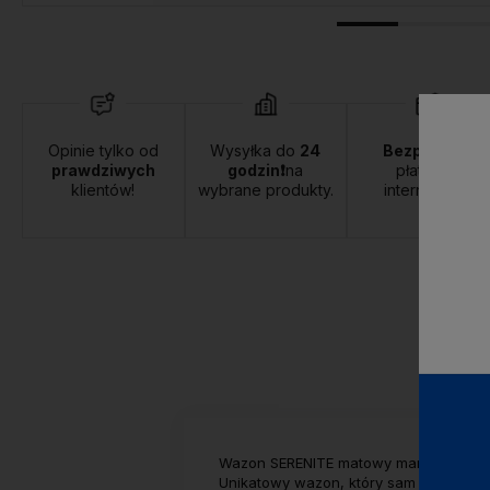
Opinie tylko od
Wysyłka do
24
Bezpieczne
prawdziwych
godzin❗
na
płatności
klientów!
wybrane produkty.
internetowe.
Wazon SERENITE matowy marki MONDEX. S
Unikatowy wazon, który sam w sobie st