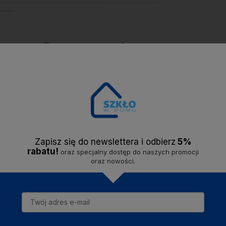
Bezproblemowy
Solidna firma -
zwrot
do 14 dni.
jesteśmy na rynku
od
2020 roku.
Opis
Dostawa
Opinie
Zapisz się do newslettera i odbier
z
5%
rabatu!
oraz specjalny dostęp do naszych promocji
oraz nowości.
zklany wazon w kolorze łososiowym. Świetnie się prezentuje z kwiat
worzy piękną dekorację twojego mieszkania. Wspaniały pomysł na prez