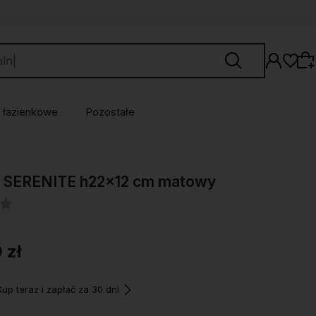
 łazienkowe
Pozostałe
Wybierz coś dla siebie z naszej aktualnej
 SERENITE h22x12 cm matowy
oferty lub zaloguj się, aby przywrócić dodane
produkty do listy z poprzedniej sesji.
 zł
p teraz i zapłać za 30 dni