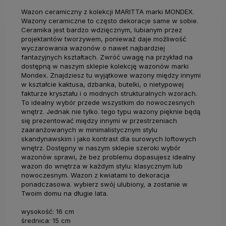
Wazon ceramiczny z kolekcji MARITTA marki MONDEX.
Wazony ceramiczne to często dekoracje same w sobie.
Ceramika jest bardzo wdzięcznym, lubianym przez
projektantów tworzywem, ponieważ daje możliwość
wyczarowania wazonów o nawet najbardziej
fantazyjnych kształtach. Zwróć uwagę na przykład na
dostępną w naszym sklepie kolekcję wazonów marki
Mondex. Znajdziesz tu wyjątkowe wazony między innymi
w kształcie kaktusa, dzbanka, butelki, o nietypowej
fakturze kryształu i o modnych strukturalnych wzorach.
To idealny wybór przede wszystkim do nowoczesnych
wnętrz. Jednak nie tylko. tego typu wazony pięknie będą
się prezentować między innymi w przestrzeniach
zaaranżowanych w minimalistycznym stylu
skandynawskim i jako kontrast dla surowych loftowych
wnętrz. Dostępny w naszym sklepie szeroki wybór
wazonów sprawi, że bez problemu dopasujesz idealny
wazon do wnętrza w każdym stylu: klasycznym lub
nowoczesnym. Wazon z kwiatami to dekoracja
ponadczasowa. wybierz swój ulubiony, a zostanie w
Twoim domu na długie lata.
wysokość: 16 cm
średnica: 15 cm