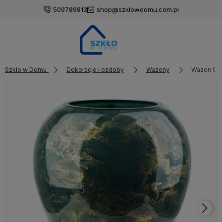
509789813
shop@szklowdomu.com.pl
Szkło w Domu
Dekoracje i ozdoby
Wazony
Wazon CRI