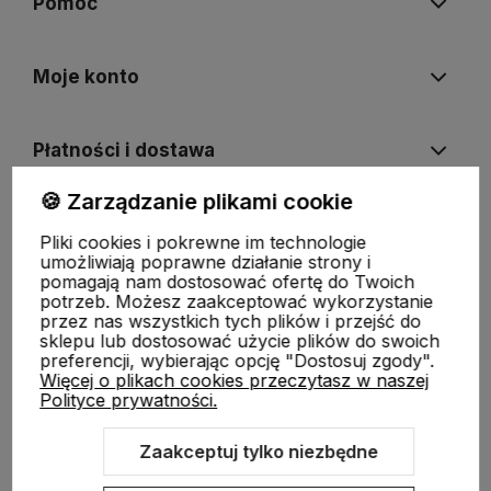
Pomoc
Moje konto
Płatności i dostawa
🍪 Zarządzanie plikami cookie
Informacje
Pliki cookies i pokrewne im technologie
umożliwiają poprawne działanie strony i
pomagają nam dostosować ofertę do Twoich
O nas
potrzeb. Możesz zaakceptować wykorzystanie
przez nas wszystkich tych plików i przejść do
sklepu lub dostosować użycie plików do swoich
preferencji, wybierając opcję "Dostosuj zgody".
Więcej o plikach cookies przeczytasz w naszej
Polityce prywatności.
Zaakceptuj tylko niezbędne
Sklep internetowy Shoper.pl
Szablon Shoper Modern 3.0™
od