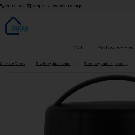
509789813
shop@szklowdomu.com.pl
GRILL
Zastawa stołowa
Szkło w Domu
Przybory kuchenne
Termosy, butelki, bidony