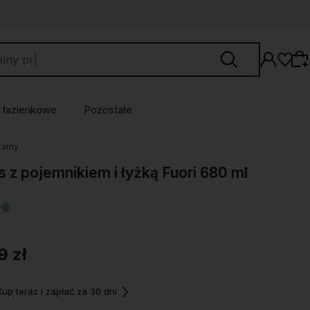
 łazienkowe
Pozostałe
zarny
Wybierz coś dla siebie z naszej aktualnej
 z pojemnikiem i łyżką Fuori 680 ml
oferty lub zaloguj się, aby przywrócić dodane
produkty do listy z poprzedniej sesji.
9 zł
p teraz i zapłać za 30 dni