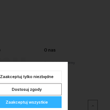
e
O nas
lepu
Kontakt i dane firmy
atności
O firmie
Zaakceptuj tylko niezbędne
Personalizacja
Dostosuj zgody
Zaakceptuj wszystkie