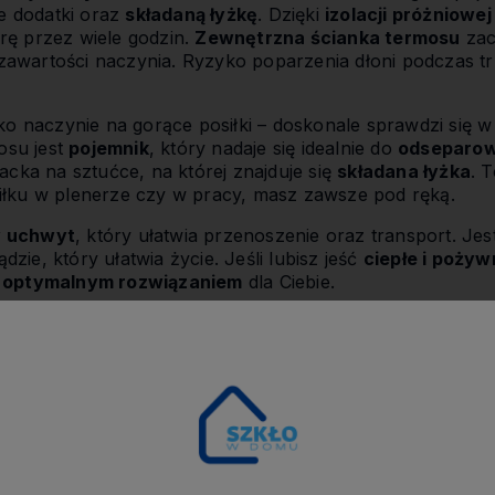
 dodatki oraz
składaną łyżkę
. Dzięki
izolacji próżniowej
rę przez wiele godzin.
Zewnętrzna ścianka termosu
za
zawartości naczynia. Ryzyko poparzenia dłoni podczas t
ako naczynie na gorące posiłki – doskonale sprawdzi się
osu jest
pojemnik
, który nadaje się idealnie do
odseparow
acka na sztućce, na której znajduje się
składana łyżka
. 
iłku w plenerze czy w pracy, masz zawsze pod ręką.
 uchwyt
, który ułatwia przenoszenie oraz transport. Jes
zie, który ułatwia życie. Jeśli lubisz jeść
ciepłe i pożyw
e
optymalnym rozwiązaniem
dla Ciebie.
e
czne
ązanie
dla tych, którzy cenią sobie
wygodę
i
praktyczno