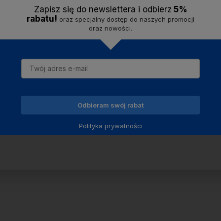
m miejscu i czasie, bez konieczności korzystania z kuc
Zapisz się do newslettera i odbier
z
5%
rabatu!
ny
na każdą sytuację z termosem
Fuori.
oraz specjalny dostęp do naszych promocji
oraz nowości.
Odbieram swój rabat
Polityka prywatności