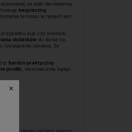
wykonanej ze stali nierdzewnej
chowuje
bezpieczną
rzymania termosu w rękach jest
 w przypadku zup czy kremów.
ania dodatków
do dania np.
To rozwiązanie sprawia, że
t to
bardzo praktyczny
ne posiłki
, niekoniecznie będąc
ść
. Dzięki niemu możesz cieszyć