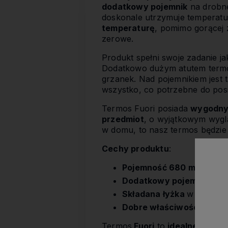
dodatkowy pojemnik
na drobne
doskonale utrzymuje temperatu
temperaturę
, pomimo gorącej 
zerowe.
Produkt spełni swoje zadanie j
Dodatkowo dużym atutem term
grzanek. Nad pojemnikiem jest t
wszystko, co potrzebne do pos
Termos Fuori posiada
wygodny
przedmiot
, o wyjątkowym wygląd
w domu, to nasz termos będzi
Cechy produktu
:
Pojemność 680 ml
Dodatkowy pojemnik
Składana łyżka
w zestawi
Dobre właściwości termi
Termos
Fuori
to
idealne rozwi