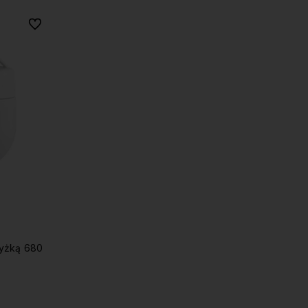
Do ulubionych
łyżką 680