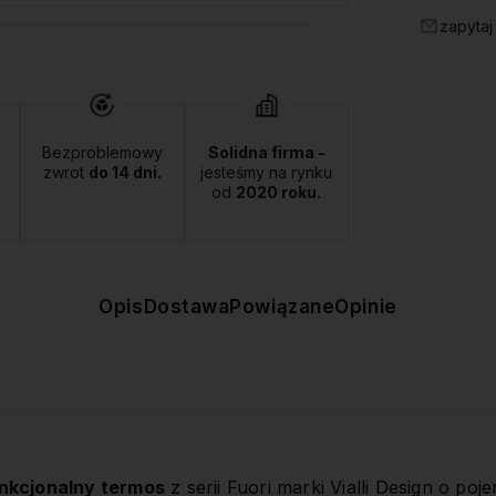
zapytaj
Bezproblemowy
Solidna firma -
zwrot
do 14 dni.
jesteśmy na rynku
od
2020 roku.
Opis
Dostawa
Powiązane
Opinie
nkcjonalny termos
z serii Fuori marki Vialli Design o p