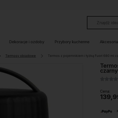
Dekoracje i ozdoby
Przybory kuchenne
Akcesoria
Termosy obiadowe
Termos z pojemnikiem i łyżką Fuori 680 ml c
Termos
czarny
Cena:
139,9
・Ku