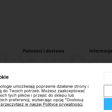
Płatności i dostawa
Informacj
Formy płatności
Regulamin sk
Czas i koszty dostawy
Polityka pryw
okie
Czas realizacji zamówienia
Blog
nologie umożliwiają poprawne działanie strony i
ę do Twoich potrzeb. Możesz zaakceptować
ch tych plików i przejść do sklepu lub
ich preferencji, wybierając opcję "Dostosuj
 przeczytasz w naszej Polityce prywatności.