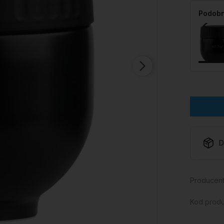
Podobn
D
Producent
Kod produ