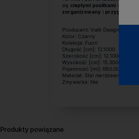
się
ciepłymi posiłkami
w dowolny
zorganizowany
i
przygotowa
Producent: Vialli Design
Kolor: Czarny
Kolekcja: Fuori
Długość [cm]: 12.1000
Szerokość [cm]: 12.1000
Wysokość [cm]: 15.3000
Pojemność [ml]: 680.0000
Materiał: Stal nierdzewna
Zmywarka: Nie
Produkty powiązane