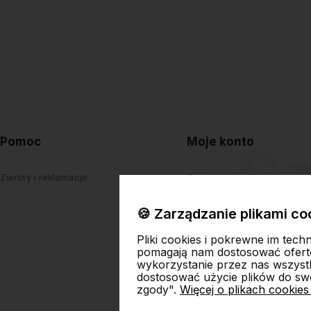
Pomoc
Moje konto
Zwroty i reklamacje
Twoje zamówienia
Ustawienia konta
🍪 Zarządzanie plikami co
Przechowalnia
Pliki cookies i pokrewne im tech
pomagają nam dostosować ofert
wykorzystanie przez nas wszystki
dostosować użycie plików do swo
zgody".
Więcej o plikach cookies