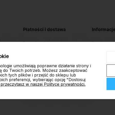
Płatności i dostawa
Informacj
Formy płatności
Regulamin sk
Czas i koszty dostawy
Polityka pryw
okie
Czas realizacji zamówienia
Blog
nologie umożliwiają poprawne działanie strony i
ę do Twoich potrzeb. Możesz zaakceptować
ch tych plików i przejść do sklepu lub
ich preferencji, wybierając opcję "Dostosuj
 przeczytasz w naszej Polityce prywatności.
ep internetowy Shoper.pl
Szablon Shoper Modern 3.0™
od GrowComm