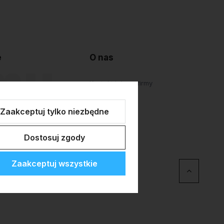
e
O nas
lepu
Kontakt i dane firmy
atności
O firmie
Zaakceptuj tylko niezbędne
Personalizacja
Dostosuj zgody
Zaakceptuj wszystkie
erce