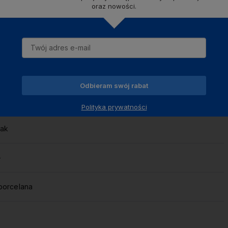
oraz nowości.
-
Odbieram swój rabat
-
Polityka prywatności
tak
-
porcelana