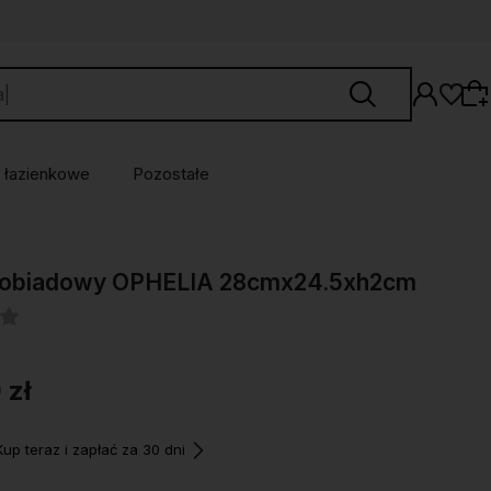
 łazienkowe
Pozostałe
Wybierz coś dla siebie z naszej aktualnej
z obiadowy OPHELIA 28cmx24.5xh2cm
oferty lub zaloguj się, aby przywrócić dodane
produkty do listy z poprzedniej sesji.
 zł
p teraz i zapłać za 30 dni