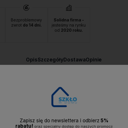
Bezproblemowy
Solidna firma -
zwrot
do 14 dni.
jesteśmy na rynku
od
2020 roku.
Opis
Szczegóły
Dostawa
Opinie
HELIA marki AFFEKDESIGN. Unikatowy trójkątny kształt sprawi iż każde
Zapisz się do newslettera i odbier
z
5%
rabatu!
oraz specjalny dostęp do naszych promocji