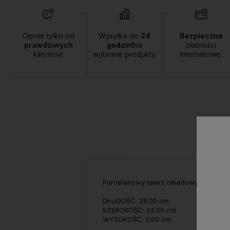
Opinie tylko od
Wysyłka do
24
Bezpieczne
prawdziwych
godzin❗
na
płatności
klientów!
wybrane produkty.
internetowe.
Porcelanowy talerz obiadowy z serii OP
DŁUGOŚĆ: 28.00 cm
SZEROKOŚĆ: 24.50 cm
WYSOKOŚĆ: 2.00 cm