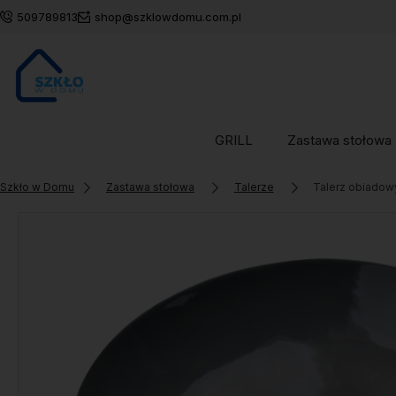
509789813
shop@szklowdomu.com.pl
GRILL
Zastawa stołowa
Szkło w Domu
Zastawa stołowa
Talerze
Talerz obiado