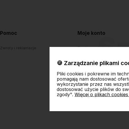
Pomoc
Moje konto
Zwroty i reklamacje
Twoje zamówienia
Ustawienia konta
🍪 Zarządzanie plikami co
Przechowalnia
Pliki cookies i pokrewne im tech
pomagają nam dostosować ofert
wykorzystanie przez nas wszystki
dostosować użycie plików do swo
zgody".
Więcej o plikach cookies
Skl