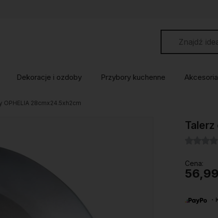
Dekoracje i ozdoby
Przybory kuchenne
Akcesoria
wy OPHELIA 28cmx24.5xh2cm
Taler
Cena:
56,99
・Ku