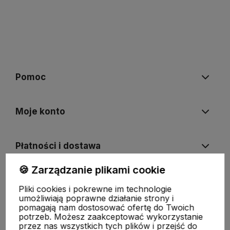
Pomoc
Moje konto
Płatności i dostawa
🍪 Zarządzanie plikami cookie
Informacje
Pliki cookies i pokrewne im technologie
umożliwiają poprawne działanie strony i
pomagają nam dostosować ofertę do Twoich
O nas
potrzeb. Możesz zaakceptować wykorzystanie
przez nas wszystkich tych plików i przejść do