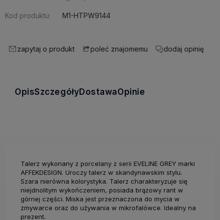
Kod produktu:
M1-HTPW9144
zapytaj o produkt
dodaj opinię
poleć znajomemu
Opis
Szczegóły
Dostawa
Opinie
Talerz wykonany z porcelany z serii EVELINE GREY marki
AFFEKDESIGN. Uroczy talerz w skandynawskim stylu.
Szara nierówna kolorystyka. Talerz charakteryzuje się
niejdnolitym wykończeniem, posiada brązowy rant w
górnej części. Miska jest przeznaczona do mycia w
zmywarce oraz do używania w mikrofalówce. Idealny na
prezent.