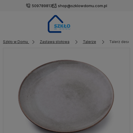
509789813
shop@szklowdomu.com.pl
Szkło w Domu
Zastawa stołowa
Talerze
Talerz deser