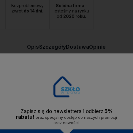
Bezproblemowy
Solidna firma -
zwrot
do 14 dni.
jesteśmy na rynku
od
2020 roku.
Opis
Szczegóły
Dostawa
Opinie
E marki AFFEKDESIGN by MONDEX. Nowoczesny, unikalny kształt i faktura
 się do używania w zmywarce i kuchence mikrofalowej.
Zapisz się do newslettera i odbier
z
5%
rabatu!
oraz specjalny dostęp do naszych promocji
oraz nowości.