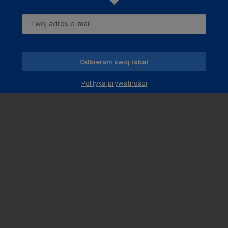
-
Odbieram swój rabat
Polityka prywatności
tak
-