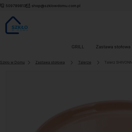
509789813
shop@szklowdomu.com.pl
GRILL
Zastawa stołowa
Szkło w Domu
Zastawa stołowa
Talerze
Talerz SHIVONN