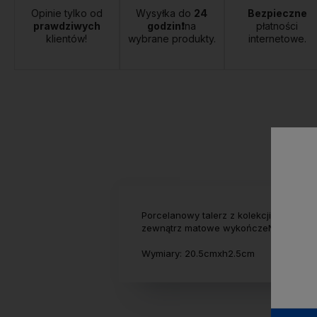
Opinie tylko od
Wysyłka do
24
Bezpieczne
prawdziwych
godzin❗
na
płatności
klientów!
wybrane produkty.
internetowe.
Porcelanowy talerz z kolekcji SHIVONN
zewnątrz matowe wykończeNie. Nadaje
Wymiary: 20.5cmxh2.5cm