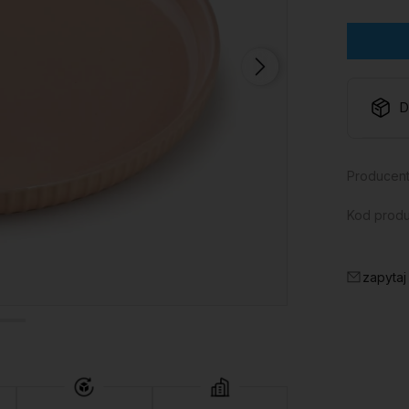
D
Producent
Kod produ
zapytaj