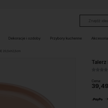
Dekoracje i ozdoby
Przybory kuchenne
Akcesoria
E 20,5xh2,5cm
Taler
Cena:
39,49
・Ku