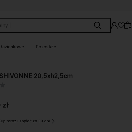
 łazienkowe
Pozostałe
Wybierz coś dla siebie z naszej aktualnej
z SHIVONNE 20,5xh2,5cm
oferty lub zaloguj się, aby przywrócić dodane
produkty do listy z poprzedniej sesji.
 zł
p teraz i zapłać za 30 dni