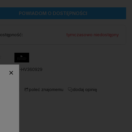
POWIADOM O DOSTĘPNOŚCI
ostępność:
tymczasowo niedostępny
:
ktu:
M1-HV360929
 o produkt
dodaj opinię
poleć znajomemu