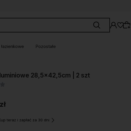
 łazienkowe
Pozostałe
Wybierz coś dla siebie z naszej aktualnej
luminiowe 28,5x42,5cm | 2 szt
oferty lub zaloguj się, aby przywrócić dodane
produkty do listy z poprzedniej sesji.
zł
p teraz i zapłać za 30 dni