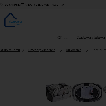
509789813
shop@szklowdomu.com.pl
GRILL
Zastawa stołowa
Szkło w Domu
Przybory kuchenne
Grillowanie
Tace alum