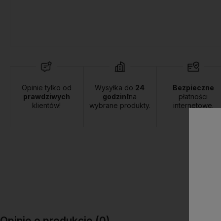
Opinie tylko od
Wysyłka do
24
Bezpieczne
prawdziwych
godzin❗
na
płatności
klientów!
wybrane produkty.
internetowe.
Opinie o produkcie (0)