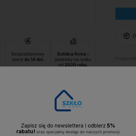
D
Bezproblemowy
Solidna firma -
Producent
zwrot
do 14 dni.
jesteśmy na rynku
od
2020 roku.
Kod produ
zapytaj
Opis
Dostawa
Opinie
Zapisz się do newslettera i odbier
z
5%
rabatu!
oraz specjalny dostęp do naszych promocji