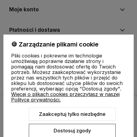
Moje konto
Płatności i dostawa
🍪 Zarządzanie plikami cookie
Informacje
Pliki cookies i pokrewne im technologie
umożliwiają poprawne działanie strony i
pomagają nam dostosować ofertę do Twoich
O nas
potrzeb. Możesz zaakceptować wykorzystanie
przez nas wszystkich tych plików i przejść do
sklepu lub dostosować użycie plików do swoich
preferencji, wybierając opcję "Dostosuj zgody".
Więcej o plikach cookies przeczytasz w naszej
Polityce prywatności.
ODBIERZ RABAT 5% NA PIERWSZE ZAKUPY!
Zapisz się do naszego newslettera i zrób pierwsze zakupy
Zaakceptuj tylko niezbędne
z rabatem.
Sklep internetowy Shoper.pl
Szablon Shoper Modern 3.0™
od
GrowCommerce
Dostosuj zgody