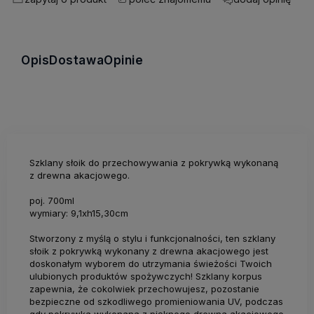
Opis
Dostawa
Opinie
Szklany słoik do przechowywania z pokrywką wykonaną
z drewna akacjowego.
poj. 700ml
wymiary: 9,1xh15,30cm
Stworzony z myślą o stylu i funkcjonalności, ten szklany
słoik z pokrywką wykonany z drewna akacjowego jest
doskonałym wyborem do utrzymania świeżości Twoich
ulubionych produktów spożywczych! Szklany korpus
zapewnia, że cokolwiek przechowujesz, pozostanie
bezpieczne od szkodliwego promieniowania UV, podczas
gdy pokrywka wykonana z pięknego drewna akacjowego