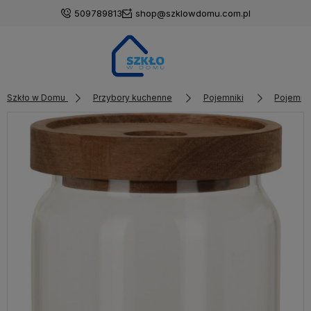
509789813
shop@szklowdomu.com.pl
Szkło w Domu
Przybory kuchenne
Pojemniki
Pojemnik