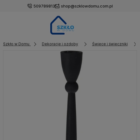
509789813
shop@szklowdomu.com.pl
Szkło w Domu
Dekoracje i ozdoby
Świece i świeczniki