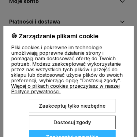
Moje konto
Płatności i dostawa
🍪 Zarządzanie plikami cookie
Informacje
Pliki cookies i pokrewne im technologie
umożliwiają poprawne działanie strony i
pomagają nam dostosować ofertę do Twoich
O nas
potrzeb. Możesz zaakceptować wykorzystanie
przez nas wszystkich tych plików i przejść do
sklepu lub dostosować użycie plików do swoich
preferencji, wybierając opcję "Dostosuj zgody".
Więcej o plikach cookies przeczytasz w naszej
Polityce prywatności.
ODBIERZ RABAT 5% NA PIERWSZE ZAKUPY!
Zapisz się do naszego newslettera i zrób pierwsze zakupy
Zaakceptuj tylko niezbędne
z rabatem.
Sklep internetowy Shoper.pl
Szablon Shoper Modern 3.0™
od
GrowCommerce
Dostosuj zgody