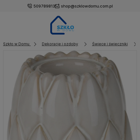
509789813
shop@szklowdomu.com.pl
Szkło w Domu
Dekoracje i ozdoby
Świece i świeczniki