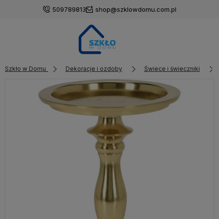
509789813
shop@szklowdomu.com.pl
Szkło w Domu
Dekoracje i ozdoby
Świece i świeczniki